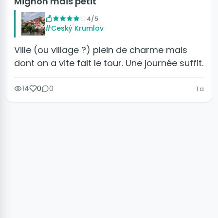
Mignon mais petit
4/5
#Ceský Krumlov
Ville (ou village ?) plein de charme mais
dont on a vite fait le tour. Une journée suffit.
14
0
0
1 a