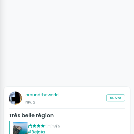
aroundtheworld
Suivre
Niv. 2
Très belle région
3/5
#Bejaïa