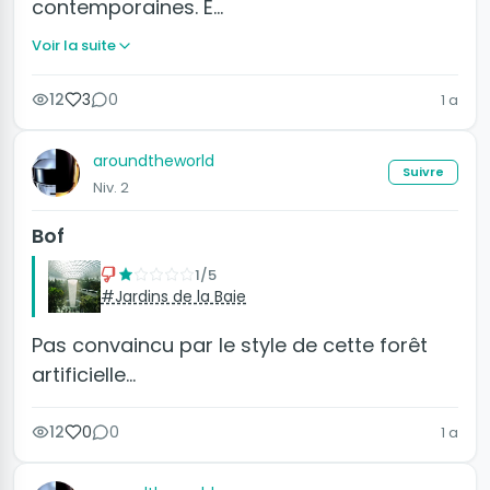
contemporaines. E…
Voir la suite
12
3
0
1 a
aroundtheworld
Suivre
Niv. 2
Bof
1/5
#Jardins de la Baie
Pas convaincu par le style de cette forêt
artificielle...
12
0
0
1 a