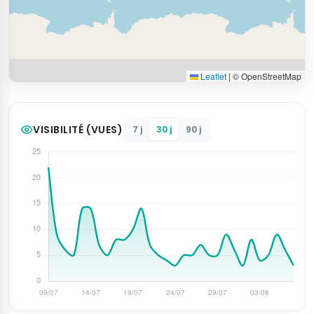
Leaflet
|
© OpenStreetMap
VISIBILITÉ (VUES)
7 j
30 j
90 j