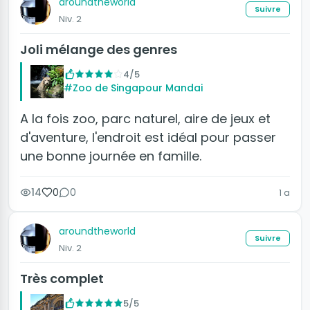
aroundtheworld
Suivre
Niv. 2
Joli mélange des genres
4/5
#Zoo de Singapour Mandai
A la fois zoo, parc naturel, aire de jeux et
d'aventure, l'endroit est idéal pour passer
une bonne journée en famille.
14
0
0
1 a
aroundtheworld
Suivre
Niv. 2
Très complet
5/5