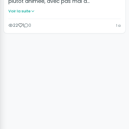
plutôt animée, avec pas mal d…
Voir la suite
22
1
0
1 a