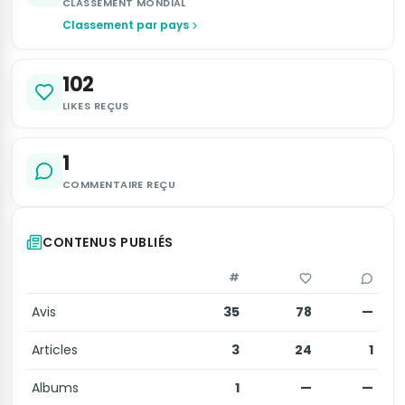
CLASSEMENT MONDIAL
Classement par pays
102
LIKES REÇUS
1
COMMENTAIRE REÇU
CONTENUS PUBLIÉS
#
Avis
35
78
—
Articles
3
24
1
Albums
1
—
—