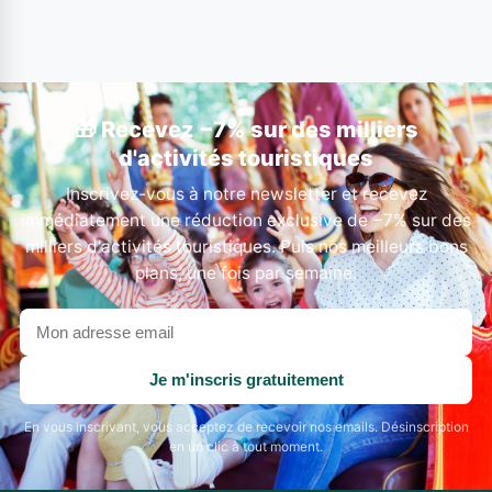
🎁 Recevez −7% sur des milliers
d'activités touristiques
Inscrivez-vous à notre newsletter et recevez
immédiatement une réduction exclusive de −7% sur des
milliers d'activités touristiques. Puis nos meilleurs bons
plans, une fois par semaine.
Votre
adresse
email
Je m'inscris gratuitement
En vous inscrivant, vous acceptez de recevoir nos emails. Désinscription
en un clic à tout moment.