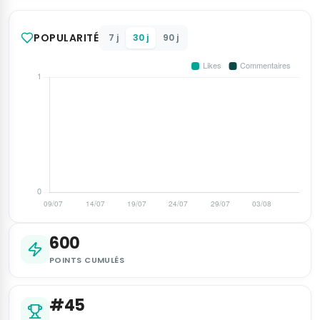
POPULARITÉ
7 j
30 j
90 j
600
POINTS CUMULÉS
#45