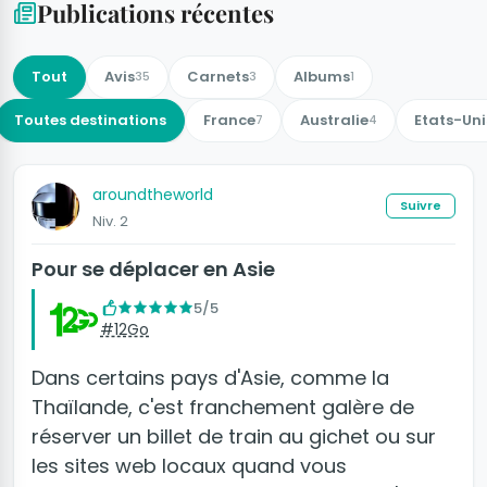
Publications récentes
Tout
Avis
Carnets
Albums
35
3
1
Toutes destinations
France
Australie
Etats-Uni
7
4
aroundtheworld
Suivre
Niv. 2
Pour se déplacer en Asie
5/5
#12Go
Dans certains pays d'Asie, comme la
Thaïlande, c'est franchement galère de
réserver un billet de train au gichet ou sur
les sites web locaux quand vous