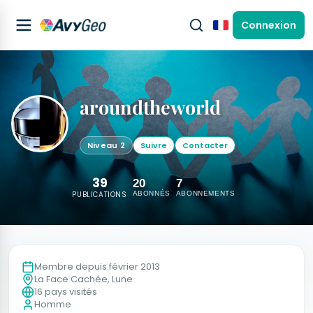
Connexion
Français
aroundtheworld
Niveau 2
Suivre
Contacter
39
20
7
PUBLICATIONS
ABONNÉS
ABONNEMENTS
Membre depuis février 2013
La Face Cachée, Lune
16 pays visités
Homme