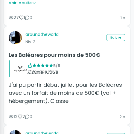
Voir la suite
27
1
0
1 a
aroundtheworld
Suivre
Niv. 2
Les Baléares pour moins de 500€
5/5
#Voyage Privé
J'ai pu partir début juillet pour les Baléares
avec un forfait de moins de 500€ (vol +
hébergement). Classe
12
2
0
2 a
aroundtheworld