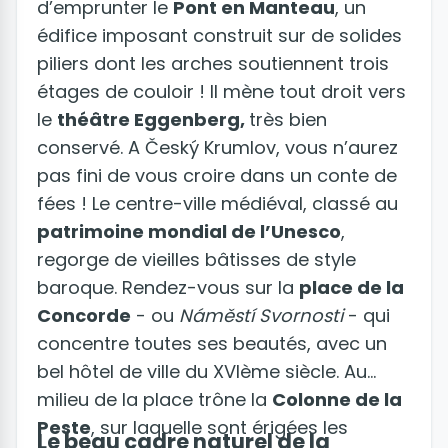
d’emprunter le
Pont en Manteau
, un
édifice imposant construit sur de solides
piliers dont les arches soutiennent trois
étages de couloir ! Il mène tout droit vers
le
théâtre Eggenberg,
très bien
conservé. A Český Krumlov, vous n’aurez
pas fini de vous croire dans un conte de
fées ! Le centre-ville médiéval, classé au
patrimoine mondial de l’Unesco
,
regorge de vieilles bâtisses de style
baroque. Rendez-vous sur la
place de la
Concorde
- ou
Náměstí Svornosti
- qui
concentre toutes ses beautés, avec un
bel hôtel de ville du XVIème siècle. Au
milieu de la place trône la
Colonne de la
Peste
, sur laquelle sont érigées les
Le beau cadre naturel de la