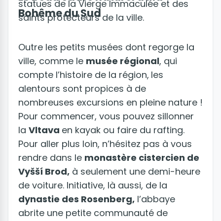
statues de la Vierge Immaculée et des
Bohême du Sud
saints protecteurs de la ville.
Outre les petits musées dont regorge la
ville, comme le
musée régional
, qui
compte l’histoire de la région,
les
alentours sont propices à de
nombreuses excursions en pleine nature !
Pour commencer, vous pouvez sillonner
la
Vltava
en kayak ou faire du rafting.
Pour aller plus loin, n’hésitez pas à vous
rendre dans le
monastère cistercien de
Vyšší Brod,
à seulement une demi-heure
de voiture. Initiative, là aussi, de la
dynastie des Rosenberg,
l’abbaye
abrite une petite communauté de