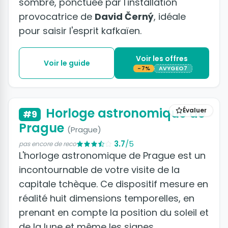
sombre, ponctuée par l'installation
provocatrice de
David Černý
, idéale
pour saisir l'esprit kafkaïen.
Voir les offres
Voir le guide
-7%
AVYGEO7
+3 photos
Horloge astronomique de
Évaluer
#9
Prague
(Prague)
3.7
/5
pas encore de reco
L'horloge astronomique de Prague est un
incontournable de votre visite de la
capitale tchèque. Ce dispositif mesure en
réalité huit dimensions temporelles, en
prenant en compte la position du soleil et
de la lune et même les signes