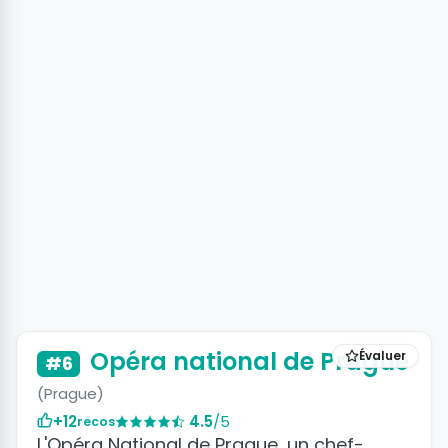
Opéra national de Prague
Évaluer
#6
(Prague)
+12
4.5
/5
recos
L'Opéra National de Prague, un chef-