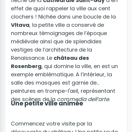
flèche de la
cathédrale Saint-Guy
a en
effet de quoi rappeler la ville aux cent
clochers ! Nichée dans une boucle de la
Vltava
, la petite ville a conservé de
nombreux témoignages de l’époque
médiévale ainsi que de splendides
vestiges de l’architecture de la
Renaissance. Le
château des
Rosenberg
, qui domine la ville, en est un
exemple emblématique. A l’intérieur, la
salle des masques est garnie de
peintures en trompe-l'œil, représentant
des scènes de la
commedia dell’arte
.
Une petite ville animée
Commencez votre visite par la
découverte du château. Une petite route