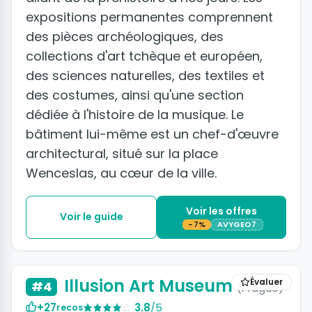
expositions permanentes comprennent
des pièces archéologiques, des
collections d'art tchèque et européen,
des sciences naturelles, des textiles et
des costumes, ainsi qu'une section
dédiée à l'histoire de la musique. Le
bâtiment lui-même est un chef-d'œuvre
architectural, situé sur la place
Wenceslas, au cœur de la ville.
Voir les offres
Voir le guide
-7%
AVYGEO7
+4 photos
Illusion Art Museum
Évaluer
#4
(Prague)
+27
3.8
/5
recos