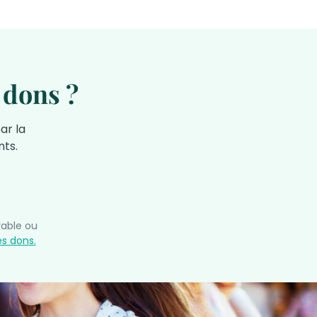
 dons ?
ar la
ts.
able ou
es dons.