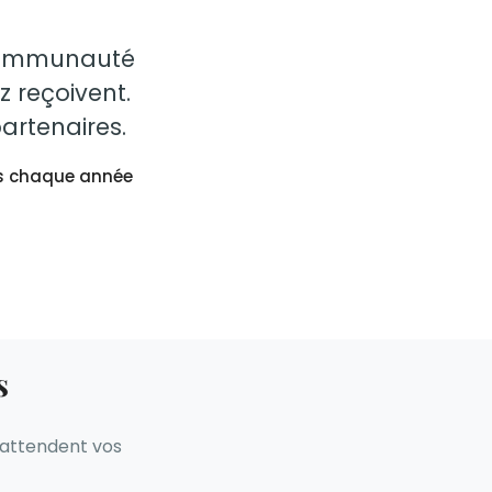
a communauté
z reçoivent.
artenaires.
s chaque année
s
s attendent vos