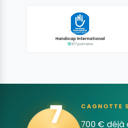
Handicap International
317 parrains
CAGNOTTE S
7
700 €
déjà 