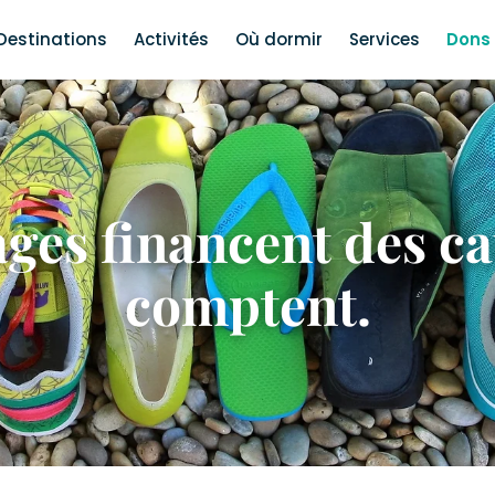
Destinations
Activités
Où dormir
Services
Dons 
ages financent des ca
comptent.