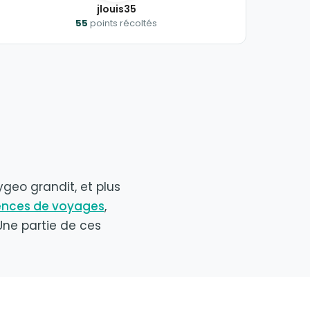
jlouis35
55
points récoltés
geo grandit, et plus
nces de voyages
,
Une partie de ces