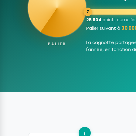
7
25 504
points cumulés d
Palier suivant à
30 00
La cagnotte partagée 
PALIER
l'année, en fonction 
1