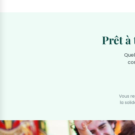
Prêt à
Quel
co
Vous r
la soli