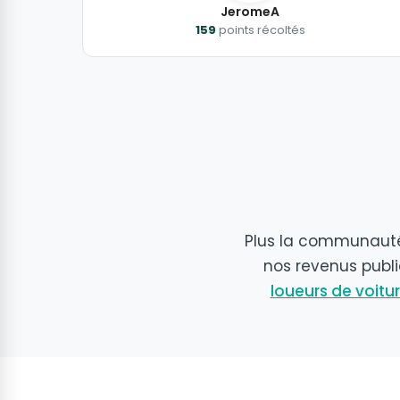
JeromeA
159
points récoltés
Plus la communauté 
nos revenus publi
loueurs de voitu