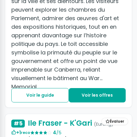
sur la ville et ses alentours. Les visiteurs
peuvent explorer les chambres du
Parlement, admirer des œuvres d'art et
des expositions historiques, tout en en
apprenant davantage sur l’histoire
politique du pays. Le toit accessible
symbolise la primauté du peuple sur le
gouvernement et offre un point de vue
imprenable sur Canberra, reliant
visuellement le bâtiment au War
Memorial.
Voir le guide
Voir les offres
Ile Fraser - K'Gari
Évaluer
#5
(Eurong)
+1
4
/5
reco