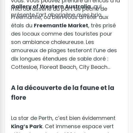
vous. Vous pouvez prendre un encas à la
Gallery of Western Australia
, qui
microbrasserie du port de pêche de
présente l’art aborigène avec brio.
Freemantle, ou bien vous arrêter aux
étals du
Freemantle Market
, très prisé
des locaux comme des touristes pour
son ambiance chaleureuse. Les
amoureux de plages testeront l’une des
dix longues étendues de sable doré :
Cottesloe, Floreat Beach, City Beach...
A la découverte de la faune et la
flore
La star de Perth, c’est bien évidemment
King’s Park
. Cet immense espace vert