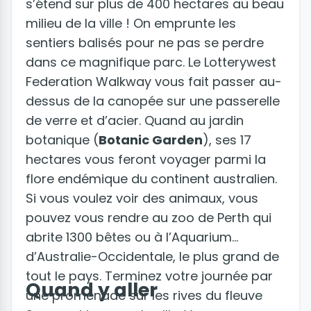
s’étend sur plus de 400 hectares au beau
milieu de la ville ! On emprunte les
sentiers balisés pour ne pas se perdre
dans ce magnifique parc. Le Lotterywest
Federation Walkway vous fait passer au-
dessus de la canopée sur une passerelle
de verre et d’acier. Quand au jardin
botanique (
Botanic Garden
), ses 17
hectares vous feront voyager parmi la
flore endémique du continent australien.
Si vous voulez voir des animaux, vous
pouvez vous rendre au zoo de Perth qui
abrite 1300 bêtes ou à l’Aquarium
d’Australie-Occidentale, le plus grand de
tout le pays. Terminez votre journée par
Quand y aller
une promenade sur les rives du fleuve