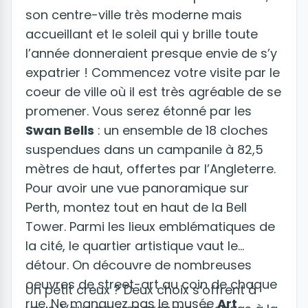
son centre-ville très moderne mais
accueillant et le soleil qui y brille toute
l’année donneraient presque envie de s’y
expatrier ! Commencez votre visite par le
coeur de ville où il est très agréable de se
promener. Vous serez étonné par les
Swan Bells
: un ensemble de 18 cloches
suspendues dans un campanile à 82,5
mètres de haut, offertes par l’Angleterre.
Pour avoir une vue panoramique sur
Perth, montez tout en haut de la Bell
Tower. Parmi les lieux emblématiques de
la cité, le quartier artistique vaut le
détour. On découvre de nombreuses
oeuvres de street-art au coin de chaque
Un petit creux ? Deux choix s’offrent à
rue. Ne manquez pas le musée
Art