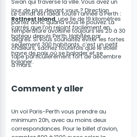
Swan qui traverse la ville. Vous avez un
jour de plus devant vous ? Direction
Le climat est idéal toute l’année à Perth :
Rottnest Island
, une île de 19 kilomètres
partez donc quand vous le pouvez. La
carrés que l’on rejoint facilement en
température avoisine toujours les 20 à 30
bateau depuis Perth. Habitée par
degrés. Si vous souhaitez éviter les fortes
seulement 300 habitants, c’est un petit
chaleurs, sachez toutefois que le soleil
havre de paix où se balader et se
tape particulièrement fort de décembre
baigner.
à mars.
Comment y aller
Un vol Paris-Perth vous prendre au
minimum 20h, avec au moins deux
correspondances. Pour le billet d’avion,