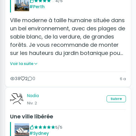
4/5
#Perth
Ville moderne à taille humaine située dans
un bel environnement, avec des plages de
sable blanc, de la verdure, de grandes
forêts. Je vous recommande de monter
sur les hauteurs du jardin botanique pou…
Voir la suite
38
2
0
6 a
Nadia
Suivre
Niv. 2
Une ville libérée
5/5
#Sydney