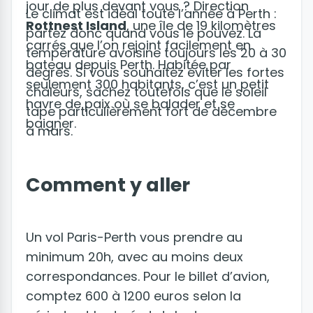
jour de plus devant vous ? Direction
Le climat est idéal toute l’année à Perth :
Rottnest Island
, une île de 19 kilomètres
partez donc quand vous le pouvez. La
carrés que l’on rejoint facilement en
température avoisine toujours les 20 à 30
bateau depuis Perth. Habitée par
degrés. Si vous souhaitez éviter les fortes
seulement 300 habitants, c’est un petit
chaleurs, sachez toutefois que le soleil
havre de paix où se balader et se
tape particulièrement fort de décembre
baigner.
à mars.
Comment y aller
Un vol Paris-Perth vous prendre au
minimum 20h, avec au moins deux
correspondances. Pour le billet d’avion,
comptez 600 à 1200 euros selon la