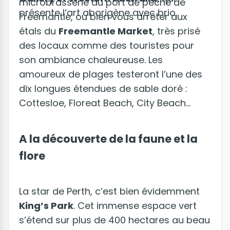
microbrasserie du port de pêche de
présente l’art aborigène avec brio.
Freemantle, ou bien vous arrêter aux
étals du
Freemantle Market
, très prisé
des locaux comme des touristes pour
son ambiance chaleureuse. Les
amoureux de plages testeront l’une des
dix longues étendues de sable doré :
Cottesloe, Floreat Beach, City Beach...
A la découverte de la faune et la
flore
La star de Perth, c’est bien évidemment
King’s Park
. Cet immense espace vert
s’étend sur plus de 400 hectares au beau