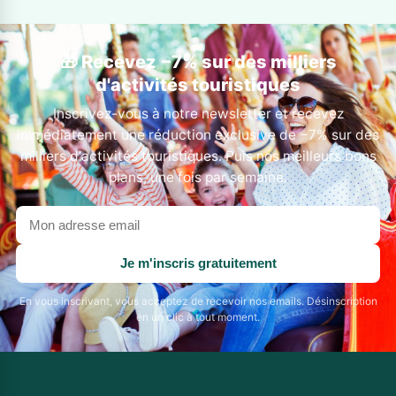
🎁 Recevez −7% sur des milliers
d'activités touristiques
Inscrivez-vous à notre newsletter et recevez
immédiatement une réduction exclusive de −7% sur des
milliers d'activités touristiques. Puis nos meilleurs bons
plans, une fois par semaine.
Votre
adresse
email
Je m'inscris gratuitement
En vous inscrivant, vous acceptez de recevoir nos emails. Désinscription
en un clic à tout moment.