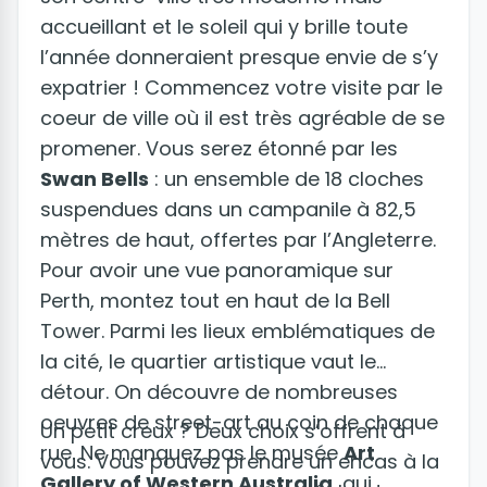
accueillant et le soleil qui y brille toute
l’année donneraient presque envie de s’y
expatrier ! Commencez votre visite par le
coeur de ville où il est très agréable de se
promener. Vous serez étonné par les
Swan Bells
: un ensemble de 18 cloches
suspendues dans un campanile à 82,5
mètres de haut, offertes par l’Angleterre.
Pour avoir une vue panoramique sur
Perth, montez tout en haut de la Bell
Tower. Parmi les lieux emblématiques de
la cité, le quartier artistique vaut le
détour. On découvre de nombreuses
oeuvres de street-art au coin de chaque
Un petit creux ? Deux choix s’offrent à
rue. Ne manquez pas le musée
Art
vous. Vous pouvez prendre un encas à la
Gallery of Western Australia
, qui