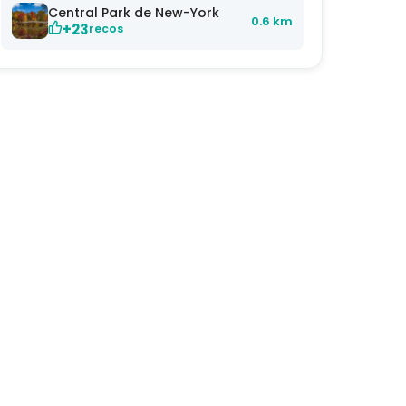
Central Park de New-York
0.6 km
+23
recos