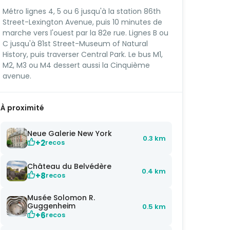
Métro lignes 4, 5 ou 6 jusqu'à la station 86th
Street-Lexington Avenue, puis 10 minutes de
marche vers l'ouest par la 82e rue. Lignes B ou
C jusqu'à 81st Street-Museum of Natural
History, puis traverser Central Park. Le bus M1,
M2, M3 ou M4 dessert aussi la Cinquième
avenue.
À proximité
Neue Galerie New York
0.3 km
+2
recos
Château du Belvédère
0.4 km
+8
recos
Musée Solomon R.
Guggenheim
0.5 km
+6
recos