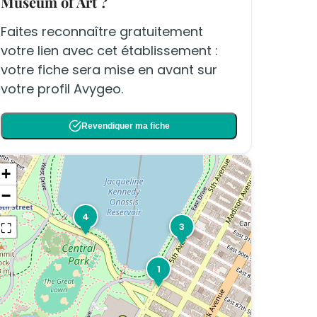
Museum of Art ?
Faites reconnaître gratuitement
votre lien avec cet établissement :
votre fiche sera mise en avant sur
votre profil Avygeo.
Revendiquer ma fiche
+
−
4
⛶
3
1