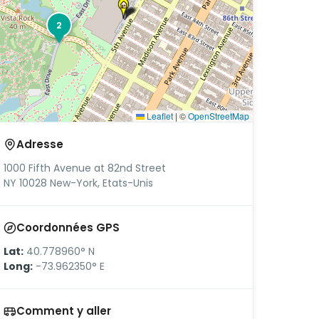
2
Leaflet
|
©
OpenStreetMap
Adresse
1000 Fifth Avenue at 82nd Street
NY 10028 New-York, Etats-Unis
Coordonnées GPS
Lat:
40.778960° N
Long:
-73.962350° E
Comment y aller