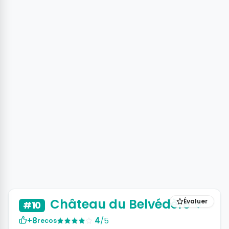
Château du Belvédère
Évaluer
#10
+8
4
/5
recos