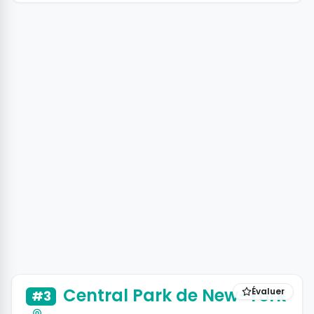
+26 photos
Central Park de New-York
Évaluer
#3