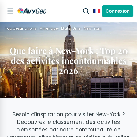
Connexion
Français
Top destinations
Amérique
Etats-Unis
New-York
Que faire à New-York : Top 20
des activités incontournables
2026
Besoin d'inspiration pour visiter New-York ?
Découvrez le classement des activités
plébiscitées par notre communauté de