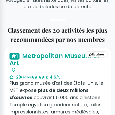
voyageurs : sites historiques, visites culturelles,
lieux de balades ou de détente...
Classement des 20 activités les plus
recommandées par nos membres
+16 photos
Metropolitan Museum of
Évaluer
#1
Art
+28
4.6
/5
recos
Plus grand musée d'art des États-Unis, le
MET expose
plus de deux millions
d'œuvres
couvrant 5 000 ans d'histoire.
Temple égyptien grandeur nature, toiles
impressionnistes, armures médiévales,