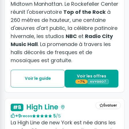
Midtown Manhattan. Le Rockefeller Center
réunit l'observatoire
Top of the Rock
à
260 mètres de hauteur, une centaine
d'œuvres d'art public, la célèbre patinoire
hivernale, les studios
NBC
et
Radio City
Music Hall
. La promenade à travers les
halls décorés de fresques et de
mosaïques est gratuite.
Voir les offres
Voir le guide
-7%
AVYGEO7
High Line
Évaluer
#8
+9
5
/5
recos
La High Line de new York est née dans les