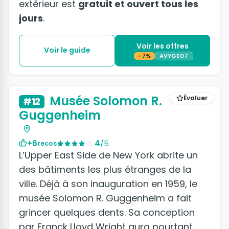
extérieur est
gratuit et ouvert tous les
jours
.
Voir les offres
Voir le guide
-7%
AVYGEO7
+6 photos
Musée Solomon R.
Évaluer
#12
Guggenheim
+6
4
/5
recos
L’Upper East Side de New York abrite un
des bâtiments les plus étranges de la
ville. Déjà à son inauguration en 1959, le
musée Solomon R. Guggenheim a fait
grincer quelques dents. Sa conception
par Franck Lloyd Wright aura pourtant