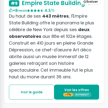
Empire State Building
Évaluer
#9
+8
4.3
/5
recos
Du haut de ses
443 mètres
, l'Empire
State Building offre le panorama le plus
célèbre de New York depuis ses
deux
observatoires
aux 86e et 102e étages.
Construit en 410 jours en pleine Grande
Dépression, ce chef-d'œuvre Art déco
abrite aussi un musée immersif de 12
galeries retraçant son histoire
spectaculaire. Cet immeuble fut le plus
haut du mone durant 36 ans.
Voir les offres
Voir le guide
-7%
AVYGEO7