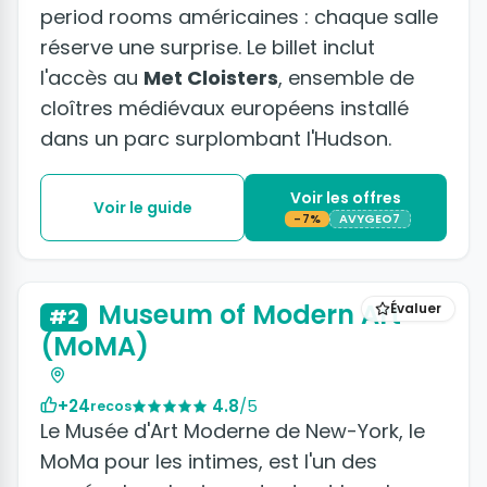
period rooms américaines : chaque salle
réserve une surprise. Le billet inclut
l'accès au
Met Cloisters
, ensemble de
cloîtres médiévaux européens installé
dans un parc surplombant l'Hudson.
Voir les offres
Voir le guide
-7%
AVYGEO7
+7 photos
Museum of Modern Art
Évaluer
#2
(MoMA)
+24
4.8
/5
recos
Le Musée d'Art Moderne de New-York, le
MoMa pour les intimes, est l'un des