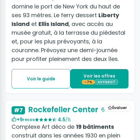
domine le port de New York du haut de
ses 93 mètres. Le ferry dessert
Liberty
Island
et
Ellis Island
, avec accès au
musée gratuit, à la terrasse du piédestal
et, pour les plus prévoyants, à la
couronne. Prévoyez une demi-journée
pour profiter pleinement des deux îles.
Voir les offres
Voir le guide
-7%
AVYGEO7
+3 photos
Rockefeller Center
Évaluer
#7
+9
4.5
/5
recos
Complexe Art déco de
19 bâtiments
construit dans les années 1930 en plein