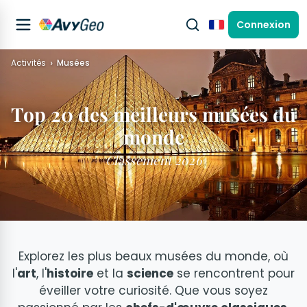
Connexion
Français
Activités
Musées
Top 20 des meilleurs musées du
monde
Classement 2026
Explorez les plus beaux musées du monde, où
l'
art
, l'
histoire
et la
science
se rencontrent pour
éveiller votre curiosité. Que vous soyez