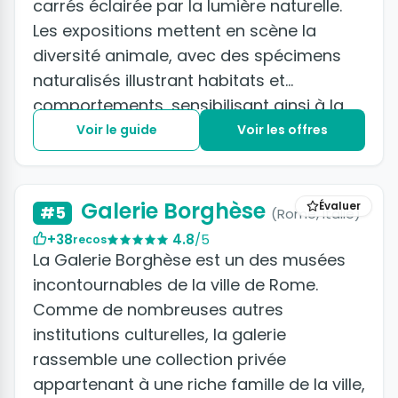
carrés éclairée par la lumière naturelle.
Les expositions mettent en scène la
diversité animale, avec des spécimens
naturalisés illustrant habitats et
comportements, sensibilisant ainsi à la
préservation de la biodiversité. C'est un
Voir le guide
Voir les offres
lieu vivant, esthétiquement et
scientifiquement remarquable, offrant
une expérience éducative mémorable,
Galerie Borghèse
Évaluer
#5
(Rome, Italie)
s'adressant à tous les âges et tout
+38
4.8
/5
recos
particulièrement aux enfants.
La Galerie Borghèse est un des musées
incontournables de la ville de Rome.
Comme de nombreuses autres
institutions culturelles, la galerie
rassemble une collection privée
appartenant à une riche famille de la ville,