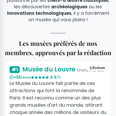
passionné par les
chefs-d'œuvre classiques
,
les découvertes
archéologiques
ou les
innovations technologiques
, il y a forcément
un musée qui vous plaira !
Les musées préférés de nos
membres, approuvés par la rédaction
+14 photos
Musée du Louvre
Évaluer
#1
(Paris, France)
+55
4.9
/5
recos
Le Musée du Louvre fait partie de ces
attractions qui font la renommée de
Paris. Il est reconnu comme un des plus
grands musées d'art du monde, attirant
chaque année des millions de visiteurs du