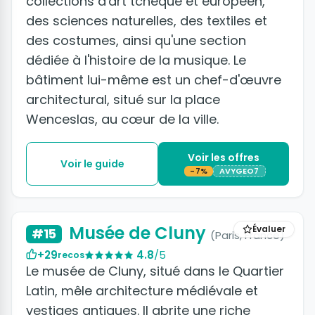
collections d'art tchèque et européen,
des sciences naturelles, des textiles et
des costumes, ainsi qu'une section
dédiée à l'histoire de la musique. Le
bâtiment lui-même est un chef-d'œuvre
architectural, situé sur la place
Wenceslas, au cœur de la ville.
Voir les offres
Voir le guide
-7%
AVYGEO7
Musée de Cluny
Évaluer
#15
(Paris, France)
+29
4.8
/5
recos
Le musée de Cluny, situé dans le Quartier
Latin, mêle architecture médiévale et
vestiges antiques. Il abrite une riche