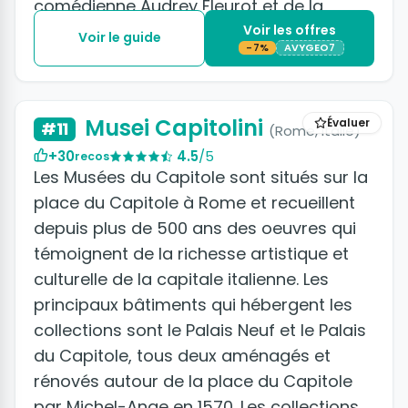
comédienne Audrey Fleurot et de la
judokate Clarisse Agbegnenou !
Voir les offres
Voir le guide
-7%
AVYGEO7
Musei Capitolini
Évaluer
#11
(Rome, Italie)
+30
4.5
/5
recos
Les Musées du Capitole sont situés sur la
place du Capitole à Rome et recueillent
depuis plus de 500 ans des oeuvres qui
témoignent de la richesse artistique et
culturelle de la capitale italienne. Les
principaux bâtiments qui hébergent les
collections sont le Palais Neuf et le Palais
du Capitole, tous deux aménagés et
rénovés autour de la place du Capitole
par Michel-Ange en 1570. Les collections