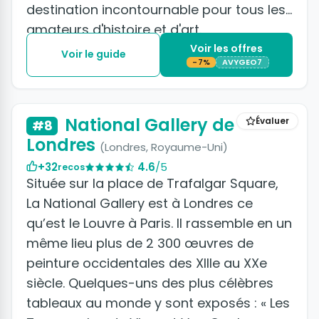
destination incontournable pour tous les
amateurs d'histoire et d'art.
Voir les offres
Voir le guide
-7%
AVYGEO7
+2 photos
National Gallery de
Évaluer
#8
Londres
(Londres, Royaume-Uni)
+32
4.6
/5
recos
Située sur la place de Trafalgar Square,
La National Gallery est à Londres ce
qu’est le Louvre à Paris. Il rassemble en un
même lieu plus de 2 300 œuvres de
peinture occidentales des XIIIe au XXe
siècle. Quelques-uns des plus célèbres
tableaux au monde y sont exposés : « Les