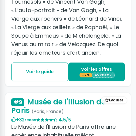
Tournesols » de Vincent Van Gogh,
« L’auto-portrait » de Van Gogh, « La
Vierge aux rochers » de Léonard de Vinci,
« La Vierge aux œillets » de Raphaël, « Le
Soupe à Emmaüs » de Michelangelo, « La
Venus au miroir » de Velazquez. De quoi
réjouir les amateurs d’art ancien.
Voir les offres
Voir le guide
-7%
AVYGEO7
+9 photos
Musée de l'Illusion de
Évaluer
#9
Paris
(Paris, France)
+32
4.5
/5
recos
Le Musée de l'Illusion de Paris offre une
expérience inhabituelle mêlant