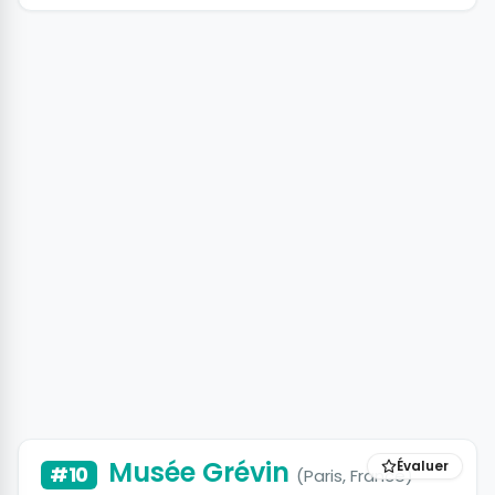
Musée Grévin
Évaluer
#10
(Paris, France)