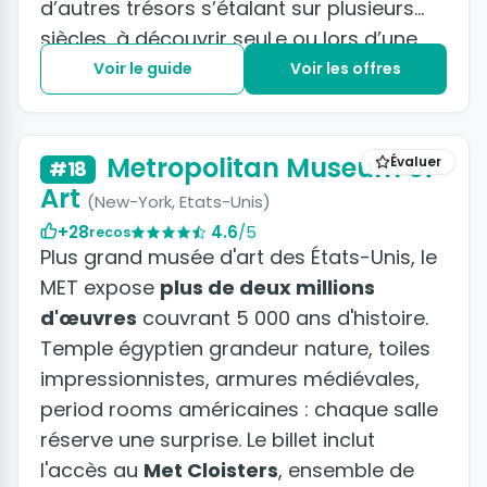
d’autres trésors s’étalant sur plusieurs
siècles, à découvrir seul.e ou lors d’une
visite guidée proposée par le musée en
Voir le guide
Voir les offres
plusieurs langues.
+16 photos
Metropolitan Museum of
Évaluer
#18
Art
(New-York, Etats-Unis)
+28
4.6
/5
recos
Plus grand musée d'art des États-Unis, le
MET expose
plus de deux millions
d'œuvres
couvrant 5 000 ans d'histoire.
Temple égyptien grandeur nature, toiles
impressionnistes, armures médiévales,
period rooms américaines : chaque salle
réserve une surprise. Le billet inclut
l'accès au
Met Cloisters
, ensemble de