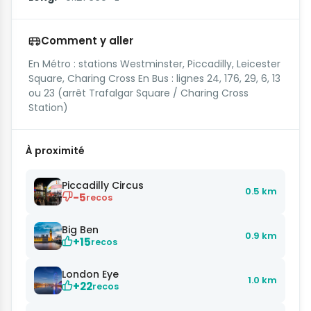
Comment y aller
En Métro : stations Westminster, Piccadilly, Leicester
Square, Charing Cross En Bus : lignes 24, 176, 29, 6, 13
ou 23 (arrêt Trafalgar Square / Charing Cross
Station)
À proximité
Piccadilly Circus
0.5 km
-5
recos
Big Ben
0.9 km
+15
recos
London Eye
1.0 km
+22
recos