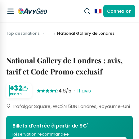
Connexion
Français
Top destinations
…
National Gallery de Londres
National Gallery de Londres : avis,
tarif et Code Promo exclusif
+32
4.6/5
·
11 avis
RECOS
Trafalgar Square, WC2N 5DN Londres, Royaume-Uni
*
Billets d'entrée à partir de 9€
Réservation recommandée