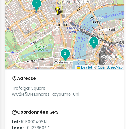
1
3
2
Leaflet
|
©
OpenStreetMap
Adresse
Trafalgar Square
WC2N 5DN Londres, Royaume-Uni
Coordonnées GPS
Lat:
51.509040° N
Long:
-0.127660° E