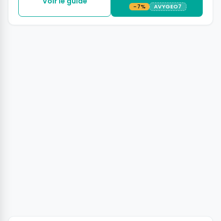
Voir le guide
-7%
AVYGEO7
+2 photos