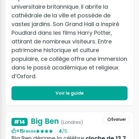
universitaire britannique. Il abrite la
cathédrale de la ville et possède de
vastes jardins. Son Grand Hall a inspiré
Poudlard dans les films Harry Potter,
attirant de nombreux visiteurs. Entre
patrimoine historique et culture
populaire, ce collège offre une immersion
dans le passé académique et religieux
d’Oxford.
Voir le guide
+2 photos
Big Ben
Évaluer
#14
(Londres)
+15
4
/5
recos
Big Ben désigne la célèbre
cloche de 13,7