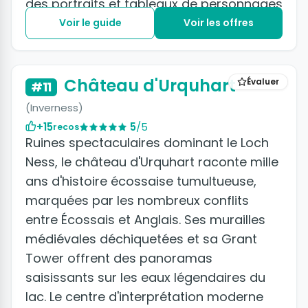
des portraits et tableaux de personnages
qui ont fait l’histoire de l’Angleterre.
Voir le guide
Voir les offres
Château d'Urquhart
Évaluer
#11
(Inverness)
+15
5
/5
recos
Ruines spectaculaires dominant le Loch
Ness, le château d'Urquhart raconte mille
ans d'histoire écossaise tumultueuse,
marquées par les nombreux conflits
entre Écossais et Anglais. Ses murailles
médiévales déchiquetées et sa Grant
Tower offrent des panoramas
saisissants sur les eaux légendaires du
lac. Le centre d'interprétation moderne