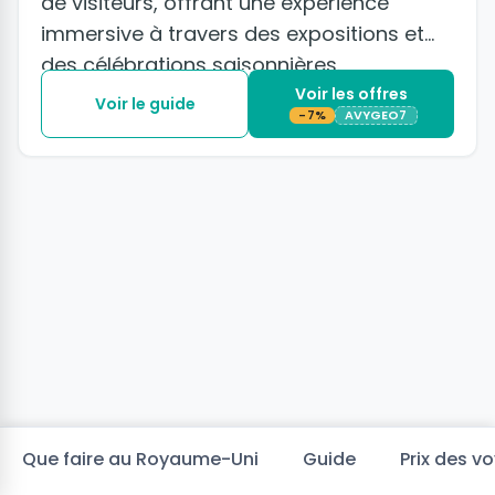
de visiteurs, offrant une expérience
immersive à travers des expositions et
des célébrations saisonnières.
Voir les offres
Voir le guide
-7%
AVYGEO7
Que faire au Royaume-Uni
Guide
Prix des v