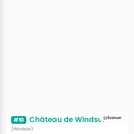
+2 photos
Château de Windsor
Évaluer
#10
(Windsor)