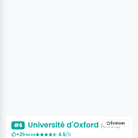
Université d'Oxford
Évaluer
#6
(Oxford)
+21
4.5
/5
recos