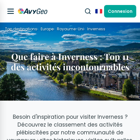
Connexion
Français
Top destinations
Europe
Royaume-Uni
Inverness
Que faire à Inverness : Top 11
des activités incontournables
Besoin d'inspiration pour visiter Inverness ?
Découvrez le classement des activités
plébiscitées par notre communauté de