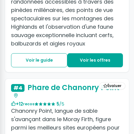
randonnées accessibles à travers des
pinèdes millénaires, des points de vue
spectaculaires sur les montagnes des
Highlands et l'observation d'une faune
sauvage exceptionnelle incluant cerfs,
balbuzards et aigles royaux
Voir le guide
Voir les offres
Phare de Chanonry Point
Évaluer
#4
+12
5
/5
recos
Chanonry Point, langue de sable
s'avançant dans le Moray Firth, figure
parmi les meilleurs sites européens pour