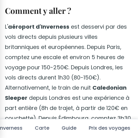
Comment y aller ?
L'
aéroport d'Inverness
est desservi par des
vols directs depuis plusieurs villes
britanniques et européennes. Depuis Paris,
comptez une escale et environ 5 heures de
voyage pour 150-250€. Depuis Londres, les
vols directs durent 1h30 (80-150€).
Alternativement, le train de nuit
Caledonian
Sleeper
depuis Londres est une expérience à
part entière (8h de trajet, à partir de 120€ en
couchette). Depuis Édimbourg, comptez 3h30
en train (environ 40€) ou 3h en voiture par
 Inverness
Carte
Guide
Prix des voyages