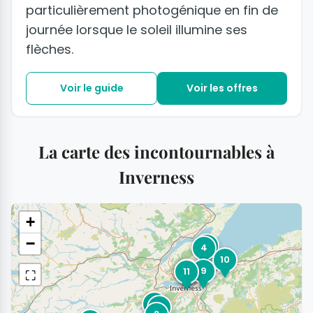
particulièrement photogénique en fin de
journée lorsque le soleil illumine ses
flèches.
Voir le guide
Voir les offres
La carte des incontournables à
Inverness
+
−
8
4
10
6
7
9
11
⛶
5
1