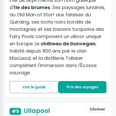
L'île de Skye mérite son nom gaélique
d'
île des brumes
. Ses paysages lunaires,
du Old Man of Storr aux falaises du
Quiraing, ses lochs noirs bordés de
montagnes et ses bassins turquoise des
Fairy Pools composent un décor unique
en Europe. Le
château de Dunvegan
,
habité depuis 800 ans par le clan
MacLeod, et la distillerie Talisker
complètent l'immersion dans l'Écosse
sauvage.
Voir le guide
Prix des voyages
+2 photos
Ullapool
Évaluer
#5