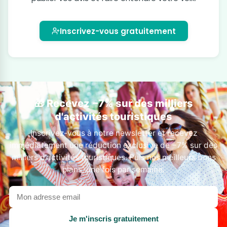
Inscrivez-vous gratuitement
🎁 Recevez −7% sur des milliers
d'activités touristiques
Inscrivez-vous à notre newsletter et recevez
immédiatement une réduction exclusive de −7% sur des
milliers d'activités touristiques. Puis nos meilleurs bons
plans, une fois par semaine.
Votre
adresse
email
Je m'inscris gratuitement