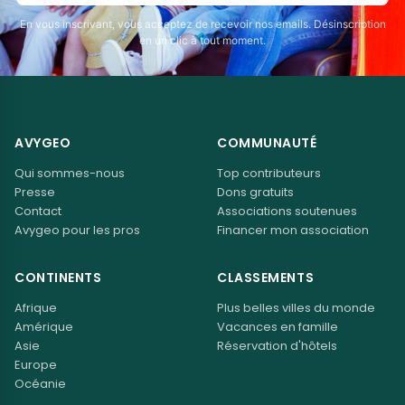
En vous inscrivant, vous acceptez de recevoir nos emails. Désinscription
en un clic à tout moment.
AVYGEO
COMMUNAUTÉ
Qui sommes-nous
Top contributeurs
Presse
Dons gratuits
Contact
Associations soutenues
Avygeo pour les pros
Financer mon association
CONTINENTS
CLASSEMENTS
Afrique
Plus belles villes du monde
Amérique
Vacances en famille
Asie
Réservation d'hôtels
Europe
Océanie