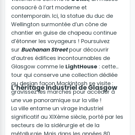
consacré à l’art moderne et
contemporain. Ici, la statue du duc de
Wellington surmontée d’un cône de
chantier en guise de chapeau continue
d’étonner les voyageurs ! Poursuivez
sur
Buchanan Street
pour découvrir
d’autres édifices incontournables de
Glasgow comme le
LightHouse
: cette
tour qui conserve une collection dédiée
au design façon Mackintosh se visite :
L’héritage industriel de Glasgow
gravissez les marches pour accéder à
une vue panoramique sur la ville !
La ville entame un virage industriel
significatif au XIXème siècle, porté par les
secteurs de la sidérurgie et de la
métallurgie. Mais dans les années 80,