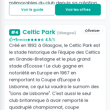
mémorables du club depuis sa création
en 1886 jusqu’à aujourd’hui.
Voir le guide
Voir les offres
Celtic Park
Évaluer
#4
(Glasgow)
+5
4.5
/5
recos
Créé en 1892 à Glasgow, le Celtic Park est
le stade historique de l'équipe des Celtics
en Grande-Bretagne et le plus grand
stade d'Écosse ! Le club gagne en
notoriété en Europe en 1967 en
remportant la Coupe d'Europe à
Lisbonne, ce qui lui vaudra le surnom des
"Lions de Lisbonne". C'est aussi le seul
club britannique à avoir remporté le
quadruplé championnat, coupe