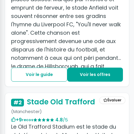
emprunt de ferveur, le stade Anfield voit
souvent résonner entre ses gradins
l'hymne du Liverpool FC, "You'll never walk
alone". Cette chanson est
progressivement devenue une ode aux
disparus de l'histoire du football, et
notamment à ceux qui ont péri pendant
le drame de Hillsborough, qui a fait
perdre la vie à 96 supporters du club en
Voir le guide
Voir les offres
1989.
Stade Old Trafford
Évaluer
#2
(Manchester)
+9
4.8
/5
recos
Le Old Trafford Stadium est le stade du