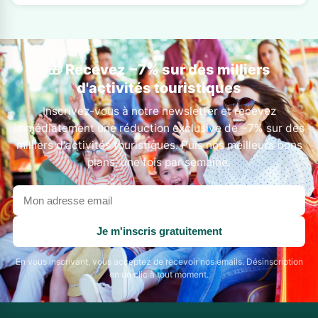
🎁 Recevez −7% sur des milliers
d'activités touristiques
Inscrivez-vous à notre newsletter et recevez
immédiatement une réduction exclusive de −7% sur des
milliers d'activités touristiques. Puis nos meilleurs bons
plans, une fois par semaine.
Votre
adresse
email
Je m'inscris gratuitement
En vous inscrivant, vous acceptez de recevoir nos emails. Désinscription
en un clic à tout moment.