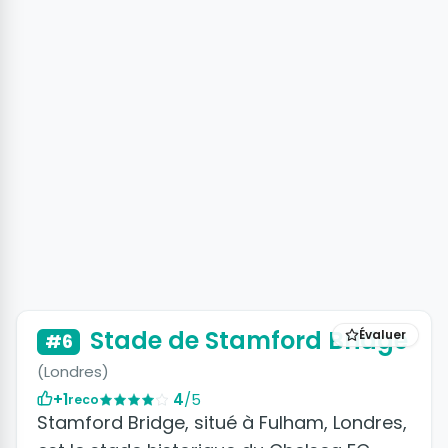
Stade de Stamford Bridge
Évaluer
#6
(Londres)
+1
4
/5
reco
Stamford Bridge, situé à Fulham, Londres,