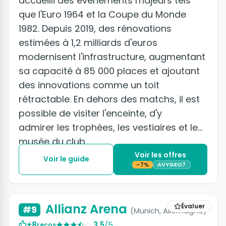
accueilli des événements majeurs tels
que l'Euro 1964 et la Coupe du Monde
1982. Depuis 2019, des rénovations
estimées à 1,2 milliards d'euros
modernisent l'infrastructure, augmentant
sa capacité à 85 000 places et ajoutant
des innovations comme un toit
rétractable. En dehors des matchs, il est
possible de visiter l'enceinte, d'y
admirer les trophées, les vestiaires et le
musée du club.
Voir les offres
Voir le guide
-7%
AVYGEO7
+2 photos
Allianz Arena
Évaluer
#9
(Munich, Allemagne)
+8
3.5
/5
recos