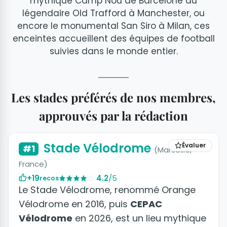
mythique Camp Nou de Barcelone au
légendaire Old Trafford à Manchester, ou
encore le monumental San Siro à Milan, ces
enceintes accueillent des équipes de football
suivies dans le monde entier.
Les stades préférés de nos membres,
approuvés par la rédaction
+3 photos
Stade Vélodrome
Évaluer
#1
(Marseille,
France)
+19
4.2
/5
recos
Le Stade Vélodrome, renommé Orange
Vélodrome en 2016, puis
CEPAC
Vélodrome
en 2026, est un lieu mythique