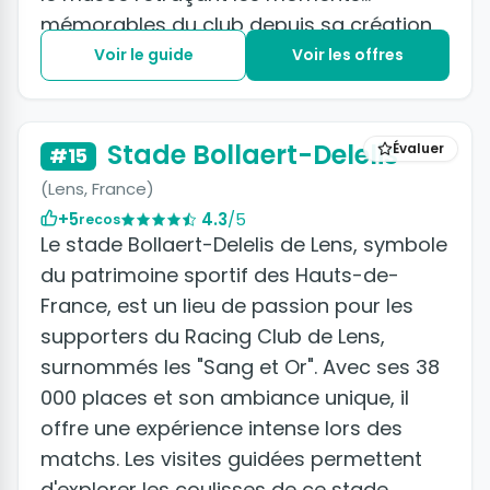
mémorables du club depuis sa création
en 1886 jusqu’à aujourd’hui.
Voir le guide
Voir les offres
Stade Bollaert-Delelis
Évaluer
#15
(Lens, France)
+5
4.3
/5
recos
Le stade Bollaert-Delelis de Lens, symbole
du patrimoine sportif des Hauts-de-
France, est un lieu de passion pour les
supporters du Racing Club de Lens,
surnommés les "Sang et Or". Avec ses 38
000 places et son ambiance unique, il
offre une expérience intense lors des
matchs. Les visites guidées permettent
d'explorer les coulisses de ce stade