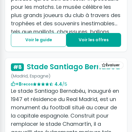
pour les matchs. Le musée célèbre les
plus grands joueurs du club à travers des
trophées et des souvenirs inestimables
tels que maillots, chaussures, ballons.
Voir le guide
Voir les offres
+4 photos
Stade Santiago Bernabeu
Évaluer
#8
(Madrid, Espagne)
+8
4.4
/5
recos
Le stade Santiago Bernabéu, inauguré en
1947 et résidence du Real Madrid, est un
monument du football situé au cœur de
la capitale espagnole. Construit pour
remplacer le stade Chamartín, il a