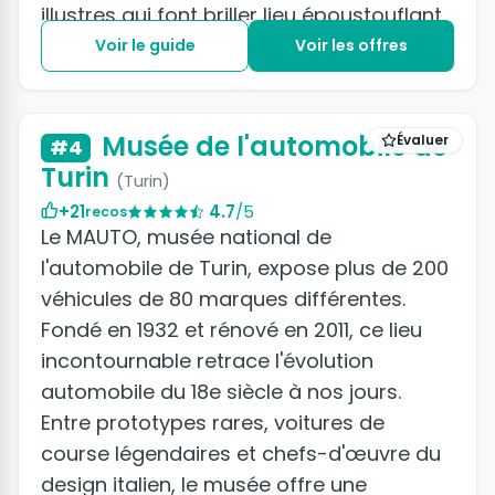
illustres qui font briller lieu époustouflant.
Voir le guide
Voir les offres
+8 photos
Musée de l'automobile de
Évaluer
#4
Turin
(Turin)
+21
4.7
/5
recos
Le MAUTO, musée national de
l'automobile de Turin, expose plus de 200
véhicules de 80 marques différentes.
Fondé en 1932 et rénové en 2011, ce lieu
incontournable retrace l'évolution
automobile du 18e siècle à nos jours.
Entre prototypes rares, voitures de
course légendaires et chefs-d'œuvre du
design italien, le musée offre une