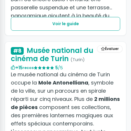
passerelle suspendue et une terrasse
panoramique ajoutent à la beauté du
site.
Voir le guide
+2 photos
Musée national du
Évaluer
#8
cinéma de Turin
(Turin)
+15
5
/5
recos
Le musée national du cinéma de Turin
occupe la
Mole Antonelliana
, symbole
de la ville, sur un parcours en spirale
réparti sur cinq niveaux. Plus de
2 millions
de pièces
composent ses collections,
des premières lanternes magiques aux
effets spéciaux contemporains.