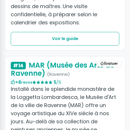
dessins de maîtres. Une visite
confidentielle, à préparer selon le
calendrier des expositions.
Voir le guide
MAR (Musée des Arts de
Évaluer
#14
Ravenne)
(Ravenne)
+8
5
/5
recos
Installé dans le splendide monastère de
la Loggetta Lombardesca, le Musée d'Art
de la ville de Ravenne (MAR) offre un
voyage artistique du XIVe siècle à nos
jours. Au-delà de sa collection de
peintures anciennes, le musée se