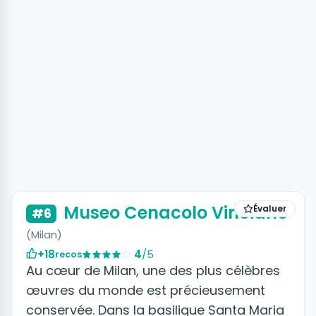
Museo Cenacolo Vinciano
Évaluer
#6
(Milan)
+18
4
/5
recos
Au cœur de Milan, une des plus célèbres
œuvres du monde est précieusement
conservée. Dans la basilique Santa Maria