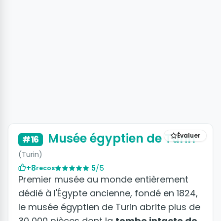
Musée égyptien de Turin
Évaluer
#16
(Turin)
+8
5
/5
recos
Premier musée au monde entièrement
dédié à l'Égypte ancienne, fondé en 1824,
le musée égyptien de Turin abrite plus de
30 000 pièces dont la
tombe intacte de