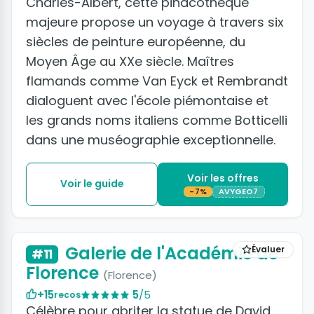
Charles-Albert, cette pinacothèque
majeure propose un voyage à travers six
siècles de peinture européenne, du
Moyen Âge au XXe siècle. Maîtres
flamands comme Van Eyck et Rembrandt
dialoguent avec l'école piémontaise et
les grands noms italiens comme Botticelli
dans une muséographie exceptionnelle.
Voir les offres
Voir le guide
-7%
AVYGEO7
Galerie de l'Académie de
Évaluer
#11
Florence
(Florence)
+15
5
/5
recos
Célèbre pour abriter la statue de David