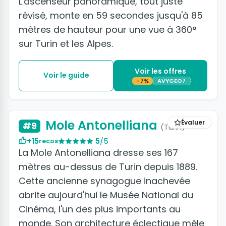
L'ascenseur panoramique, tout juste
révisé, monte en 59 secondes jusqu'à 85
mètres de hauteur pour une vue à 360°
sur Turin et les Alpes.
Voir les offres
Voir le guide
-7%
AVYGEO7
+3 photos
Mole Antonelliana
Évaluer
#9
(Turin)
+15
5
/5
recos
La Mole Antonelliana dresse ses 167
mètres au-dessus de Turin depuis 1889.
Cette ancienne synagogue inachevée
abrite aujourd'hui le Musée National du
Cinéma, l'un des plus importants au
monde. Son architecture éclectique mêle