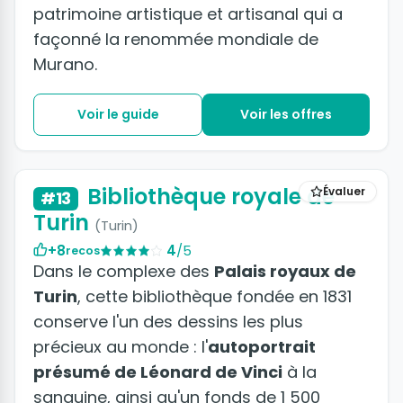
patrimoine artistique et artisanal qui a
façonné la renommée mondiale de
Murano.
Voir le guide
Voir les offres
+2 photos
Bibliothèque royale de
Évaluer
#13
Turin
(Turin)
+8
4
/5
recos
Dans le complexe des
Palais royaux de
Turin
, cette bibliothèque fondée en 1831
conserve l'un des dessins les plus
précieux au monde : l'
autoportrait
présumé de Léonard de Vinci
à la
sanguine, ainsi qu'un fonds de 1 500