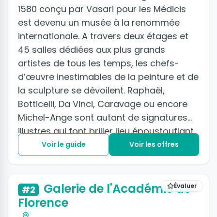
1580 conçu par Vasari pour les Médicis
est devenu un musée à la renommée
internationale. A travers deux étages et
45 salles dédiées aux plus grands
artistes de tous les temps, les chefs-
d’œuvre inestimables de la peinture et de
la sculpture se dévoilent. Raphaël,
Botticelli, Da Vinci, Caravage ou encore
Michel-Ange sont autant de signatures
illustres qui font briller lieu époustouflant.
Voir le guide
Voir les offres
Galerie de l'Académie de
Évaluer
#2
Florence