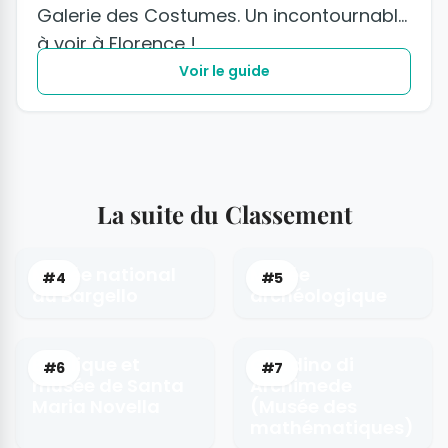
Galerie des Costumes. Un incontournable
à voir à Florence !
Voir le guide
La suite du Classement
Musée national
Musée
#4
#5
du Bargello
archéologique
Basilique et
Giardino di
#6
#7
musée de Santa
Archimede
Maria Novella
(Musée des
mathématiques)