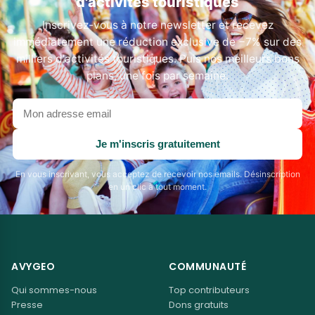
d'activités touristiques
Inscrivez-vous à notre newsletter et recevez
immédiatement une réduction exclusive de −7% sur des
milliers d'activités touristiques. Puis nos meilleurs bons
plans, une fois par semaine.
Votre
adresse
email
Je m'inscris gratuitement
En vous inscrivant, vous acceptez de recevoir nos emails. Désinscription
en un clic à tout moment.
AVYGEO
COMMUNAUTÉ
Qui sommes-nous
Top contributeurs
Presse
Dons gratuits