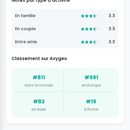
Notes par type d'activité
En famille
3.3
En couple
3.3
Entre amis
3.3
Classement sur Avygeo
#811
#591
dans le monde
en Europe
#82
#15
en Italie
à Rome