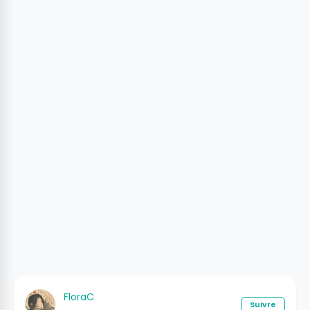
FloraC
Suivre