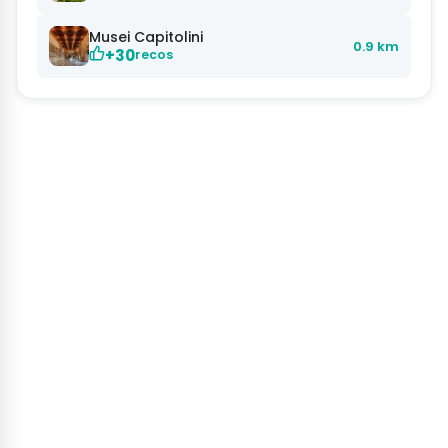
Musei Capitolini
0.9 km
+30
recos