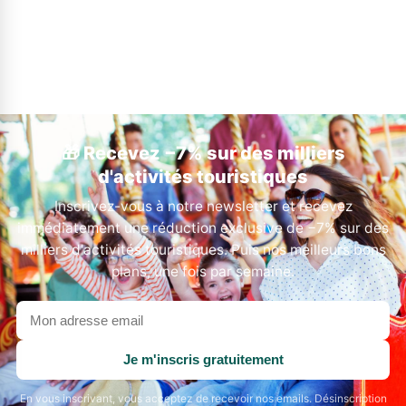
🎁 Recevez −7% sur des milliers
d'activités touristiques
Inscrivez-vous à notre newsletter et recevez
immédiatement une réduction exclusive de −7% sur des
milliers d'activités touristiques. Puis nos meilleurs bons
plans, une fois par semaine.
Votre
adresse
email
Je m'inscris gratuitement
En vous inscrivant, vous acceptez de recevoir nos emails. Désinscription