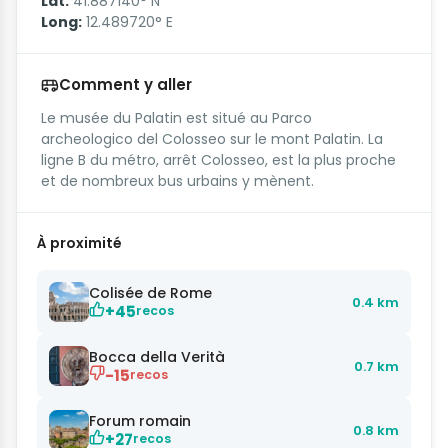
Lat:
41.887140° N
Long:
12.489720° E
Comment y aller
Le musée du Palatin est situé au Parco
archeologico del Colosseo sur le mont Palatin. La
ligne B du métro, arrêt Colosseo, est la plus proche
et de nombreux bus urbains y mènent.
À proximité
Colisée de Rome
0.4 km
+45
recos
Bocca della Verità
0.7 km
-15
recos
Forum romain
0.8 km
+27
recos