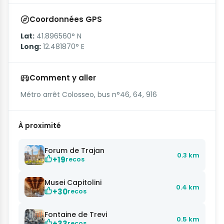
Coordonnées GPS
Lat:
41.896560° N
Long:
12.481870° E
Comment y aller
Métro arrêt Colosseo, bus n°46, 64, 916
À proximité
Forum de Trajan
0.3 km
+19
recos
Musei Capitolini
0.4 km
+30
recos
Fontaine de Trevi
0.5 km
+33
recos