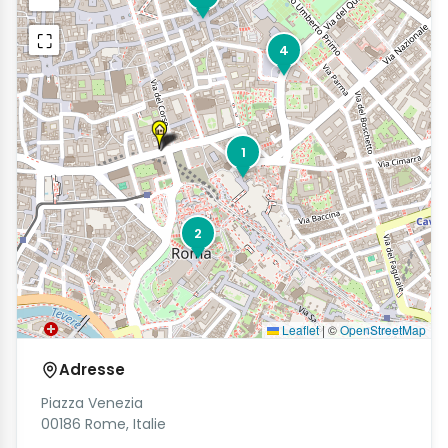
⛶
4
1
2
Leaflet
|
©
OpenStreetMap
Adresse
Piazza Venezia
00186 Rome, Italie