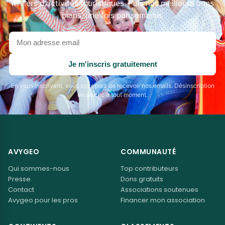
milliers d'activités touristiques. Puis nos meilleurs bons
plans, une fois par semaine.
Votre
adresse
email
Je m'inscris gratuitement
En vous inscrivant, vous acceptez de recevoir nos emails. Désinscription
en un clic à tout moment.
AVYGEO
COMMUNAUTÉ
Qui sommes-nous
Top contributeurs
Presse
Dons gratuits
Contact
Associations soutenues
Avygeo pour les pros
Financer mon association