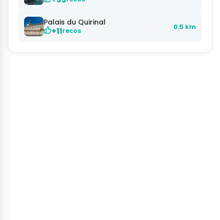
Palais du Quirinal
0.5 km
+11
recos