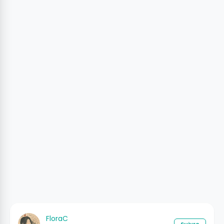
FloraC
Suivre