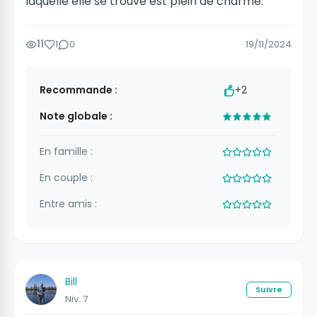
laquelle elle se trouve est plein de charme.
11
1
0
19/11/2024
Recommande :
+2
Note globale :
En famille :
En couple :
Entre amis :
Bill
Suivre
Niv. 7