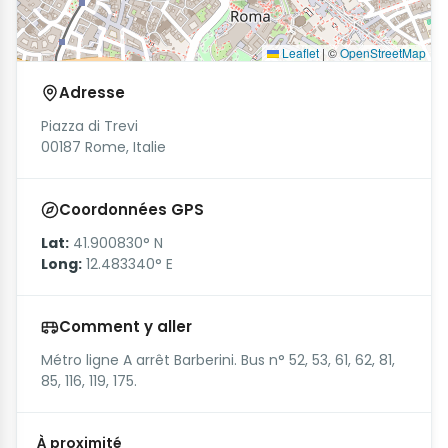
Leaflet
|
©
OpenStreetMap
Adresse
Piazza di Trevi
00187 Rome, Italie
Coordonnées GPS
Lat:
41.900830° N
Long:
12.483340° E
Comment y aller
Métro ligne A arrêt Barberini. Bus n° 52, 53, 61, 62, 81,
85, 116, 119, 175.
À proximité