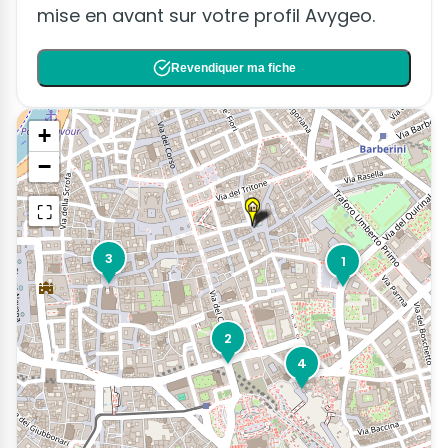
mise en avant sur votre profil Avygeo.
Revendiquer ma fiche
+
−
⛶
3
1
2
4