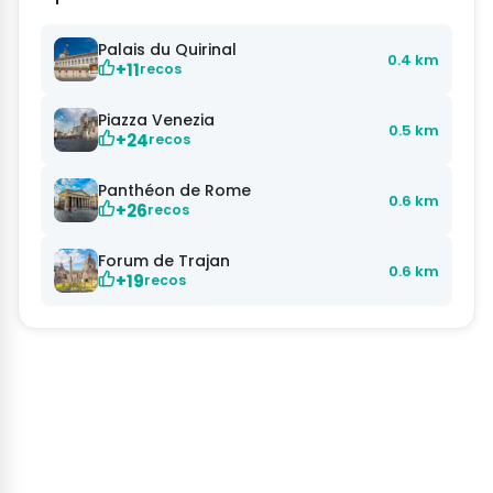
Palais du Quirinal
0.4 km
+11
recos
Piazza Venezia
0.5 km
+24
recos
Panthéon de Rome
0.6 km
+26
recos
Forum de Trajan
0.6 km
+19
recos