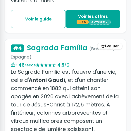
visiteurs annuels.
Voir les offres
Voir le guide
-7%
AVYGEO7
+23 photos
Sagrada Família
Évaluer
#4
(Barcelone,
Espagne)
+46
4.5
/5
recos
La Sagrada Familia est l'œuvre d'une vie,
celle d'
Antoni Gaudí
, et d'un chantier
commencé en 1882 qui atteint son
apogée en 2026 avec l'achèvement de la
tour de Jésus-Christ à 172,5 mètres. À
l'intérieur, colonnes arborescentes et
vitraux multicolores composent un
spectacle de lumière saisissant.