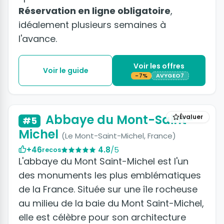
Réservation en ligne obligatoire
,
idéalement plusieurs semaines à
l'avance.
Voir les offres
Voir le guide
-7%
AVYGEO7
+17 photos
Abbaye du Mont-Saint-
Évaluer
#5
Michel
(Le Mont-Saint-Michel, France)
+46
4.8
/5
recos
L'abbaye du Mont Saint-Michel est l'un
des monuments les plus emblématiques
de la France. Située sur une île rocheuse
au milieu de la baie du Mont Saint-Michel,
elle est célèbre pour son architecture