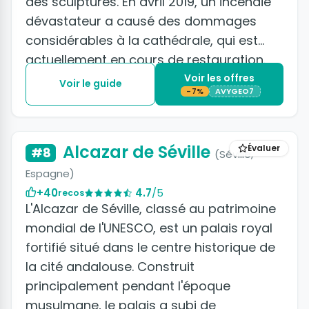
des sculptures. En avril 2019, un incendie
dévastateur a causé des dommages
considérables à la cathédrale, qui est
actuellement en cours de restauration.
Voir les offres
Voir le guide
-7%
AVYGEO7
+33 photos
Alcazar de Séville
Évaluer
#8
(Séville,
Espagne)
+40
4.7
/5
recos
L'Alcazar de Séville, classé au patrimoine
mondial de l'UNESCO, est un palais royal
fortifié situé dans le centre historique de
la cité andalouse. Construit
principalement pendant l'époque
musulmane, le palais a subi de