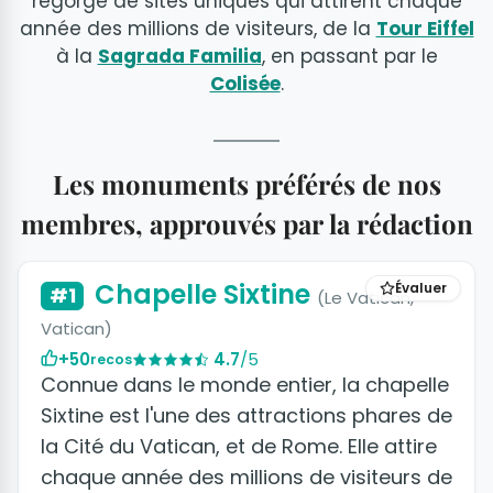
regorge de sites uniques qui attirent chaque
année des millions de visiteurs, de la
Tour Eiffel
à la
Sagrada Familia
, en passant par le
Colisée
.
Les monuments préférés de nos
membres, approuvés par la rédaction
+11 photos
Chapelle Sixtine
Évaluer
#1
(Le Vatican,
Vatican)
+50
4.7
/5
recos
Connue dans le monde entier, la chapelle
Sixtine est l'une des attractions phares de
la Cité du Vatican, et de Rome. Elle attire
chaque année des millions de visiteurs de