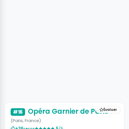
+6 photos
Opéra Garnier de Paris
Évaluer
#16
(Paris, France)
+36
5
/5
recos