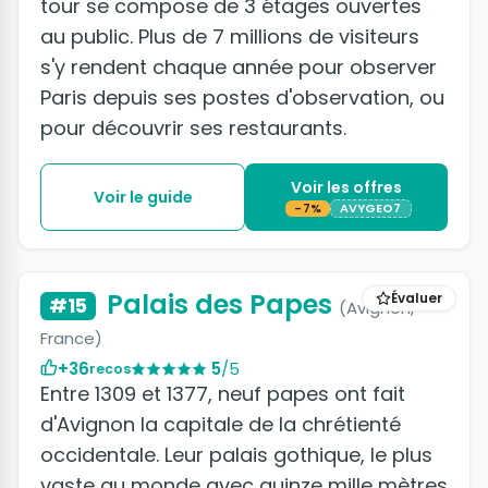
tour se compose de 3 étages ouvertes
au public. Plus de 7 millions de visiteurs
s'y rendent chaque année pour observer
Paris depuis ses postes d'observation, ou
pour découvrir ses restaurants.
Voir les offres
Voir le guide
-7%
AVYGEO7
+12 photos
Palais des Papes
Évaluer
#15
(Avignon,
France)
+36
5
/5
recos
Entre 1309 et 1377, neuf papes ont fait
d'Avignon la capitale de la chrétienté
occidentale. Leur palais gothique, le plus
vaste au monde avec quinze mille mètres