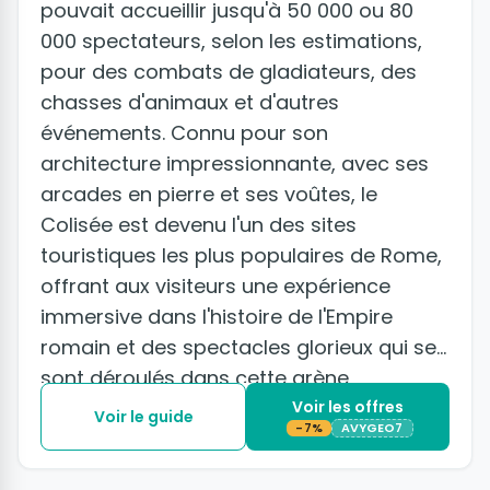
pouvait accueillir jusqu'à 50 000 ou 80
000 spectateurs, selon les estimations,
pour des combats de gladiateurs, des
chasses d'animaux et d'autres
événements. Connu pour son
architecture impressionnante, avec ses
arcades en pierre et ses voûtes, le
Colisée est devenu l'un des sites
touristiques les plus populaires de Rome,
offrant aux visiteurs une expérience
immersive dans l'histoire de l'Empire
romain et des spectacles glorieux qui se
sont déroulés dans cette arène
majestueuse.
Voir les offres
Voir le guide
-7%
AVYGEO7
+11 photos