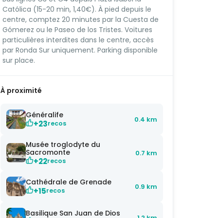
Católica (15-20 min, 1,40€). À pied depuis le
centre, comptez 20 minutes par la Cuesta de
Gómerez ou le Paseo de los Tristes. Voitures
particulières interdites dans le centre, accès
par Ronda Sur uniquement. Parking disponible
sur place.
À proximité
Généralife
0.4 km
+23
recos
Musée troglodyte du
Sacromonte
0.7 km
+22
recos
Cathédrale de Grenade
0.9 km
+15
recos
Basilique San Juan de Dios
1.2 km