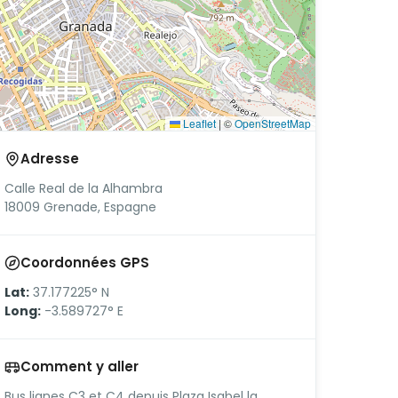
Leaflet
|
©
OpenStreetMap
Adresse
Calle Real de la Alhambra
18009 Grenade, Espagne
Coordonnées GPS
Lat:
37.177225° N
Long:
-3.589727° E
Comment y aller
Bus lignes C3 et C4 depuis Plaza Isabel la