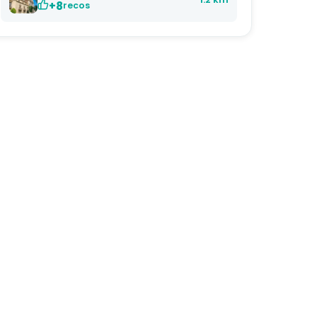
+8
recos