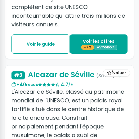
complètent ce site UNESCO
incontournable qui attire trois millions de
visiteurs annuels.
Voir les offres
Voir le guide
-7%
AVYGEO7
+33 photos
Alcazar de Séville
Évaluer
#2
(Séville)
+40
4.7
/5
recos
L'Alcazar de Séville, classé au patrimoine
mondial de l'UNESCO, est un palais royal
fortifié situé dans le centre historique de
la cité andalouse. Construit
principalement pendant l'époque
musulmane, le palais a subi de