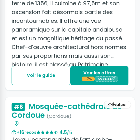
terre de 1356, il culmine à 97,5m et son
ascension fait désormais partie des
incontournables. Il offre une vue
panoramique sur la capitale andalouse
et est un magnifique héritage du passé.
Chef-d’œuvre architectural hors normes
par ses proportions mais aussi son
histoire, il est classé au Patrimoine
mondial de l'UNESCO.
Voir les offres
Voir le guide
-7%
AVYGEO7
+19 photos
Mosquée-cathédrale de
Évaluer
#8
Cordoue
(Cordoue)
+16
4.5
/5
recos
Joyau incomparable de l'art arabo-