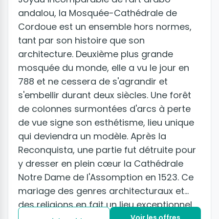
andalou, la Mosquée-Cathédrale de
Cordoue est un ensemble hors normes,
tant par son histoire que son
architecture. Deuxième plus grande
mosquée du monde, elle a vu le jour en
788 et ne cessera de s'agrandir et
s'embellir durant deux siècles. Une forêt
de colonnes surmontées d'arcs à perte
de vue signe son esthétisme, lieu unique
qui deviendra un modèle. Après la
Reconquista, une partie fut détruite pour
y dresser en plein cœur la Cathédrale
Notre Dame de l'Assomption en 1523. Ce
mariage des genres architecturaux et
des religions en fait un lieu exceptionnel,
à la beauté singulière.
Voir les offres