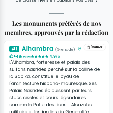
ce classement en publiant vos avis :)
Les monuments préférés de nos
membres, approuvés par la rédaction
+34 photos
Alhambra
Évaluer
#1
(Grenade)
+48
4.9
/5
recos
L'Alhambra, forteresse et palais des
sultans nasrides perché sur la colline de
la Sabika, constitue le joyau de
l'architecture hispano-mauresque. Ses
Palais Nasrides éblouissent par leurs
stucs ciselés et cours légendaires
comme le Patio des Lions. L'Alcazaba
militaire et les jardins du Generalife