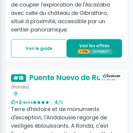
de coupler l'exploration de l'Alcazaba
avec celle du château de Gibralfaro,
situé à proximité, accessible par un
sentier panoramique.
Voir les offres
Voir le guide
-7%
AVYGEO7
Puente Nuevo de Ronda
Évaluer
#18
(Ronda)
+2
4
/5
recos
Terre d'histoire et de monuments
d'exception, l'Andalousie regorge de
vestiges éblouissants. A Ronda, c'est