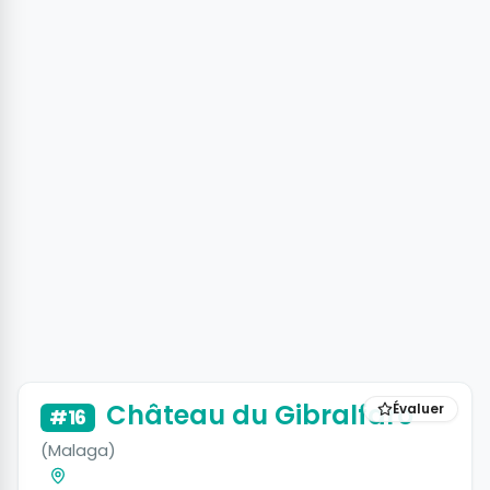
+3 photos
Château du Gibralfaro
Évaluer
#16
(Malaga)