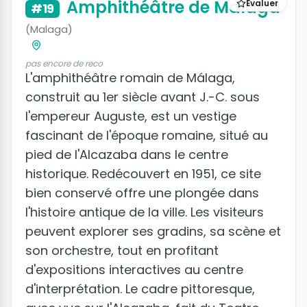
Amphithéâtre de Malaga
Évaluer
#19
(Malaga)
pas encore de reco
L'amphithéâtre romain de Málaga,
construit au 1er siècle avant J.-C. sous
l'empereur Auguste, est un vestige
fascinant de l'époque romaine, situé au
pied de l'Alcazaba dans le centre
historique. Redécouvert en 1951, ce site
bien conservé offre une plongée dans
l'histoire antique de la ville. Les visiteurs
peuvent explorer ses gradins, sa scène et
son orchestre, tout en profitant
d'expositions interactives au centre
d'interprétation. Le cadre pittoresque,