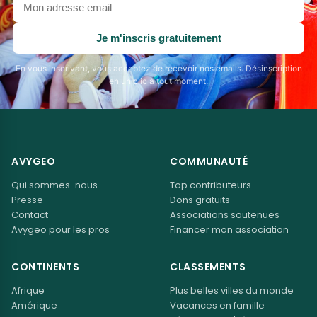
adresse
email
Je m'inscris gratuitement
En vous inscrivant, vous acceptez de recevoir nos emails. Désinscription
en un clic à tout moment.
AVYGEO
COMMUNAUTÉ
Qui sommes-nous
Top contributeurs
Presse
Dons gratuits
Contact
Associations soutenues
Avygeo pour les pros
Financer mon association
CONTINENTS
CLASSEMENTS
Afrique
Plus belles villes du monde
Amérique
Vacances en famille