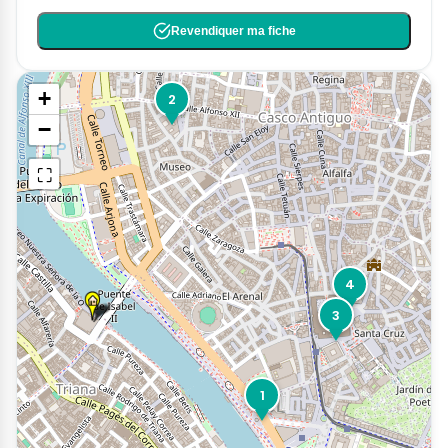
Revendiquer ma fiche
+
2
−
⛶
4
3
1