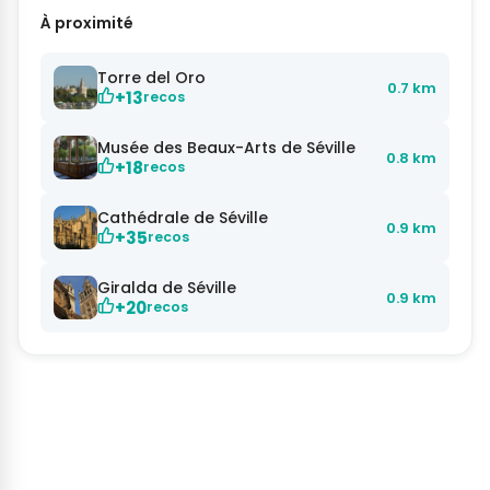
À proximité
Torre del Oro
0.7 km
+13
recos
Musée des Beaux-Arts de Séville
0.8 km
+18
recos
Cathédrale de Séville
0.9 km
+35
recos
Giralda de Séville
0.9 km
+20
recos