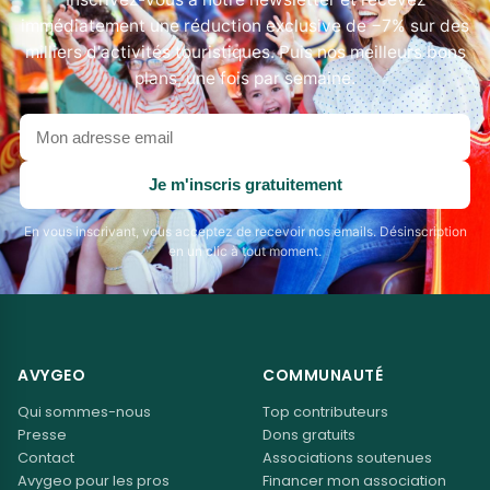
immédiatement une réduction exclusive de −7% sur des
milliers d'activités touristiques. Puis nos meilleurs bons
plans, une fois par semaine.
Votre
adresse
email
Je m'inscris gratuitement
En vous inscrivant, vous acceptez de recevoir nos emails. Désinscription
en un clic à tout moment.
AVYGEO
COMMUNAUTÉ
Qui sommes-nous
Top contributeurs
Presse
Dons gratuits
Contact
Associations soutenues
Avygeo pour les pros
Financer mon association