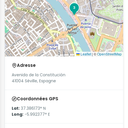
3
Leaflet
|
©
OpenStreetMap
Adresse
Avenida de la Constitución
41004 Séville, Espagne
Coordonnées GPS
Lat:
37.386173° N
Long:
-5.992377° E