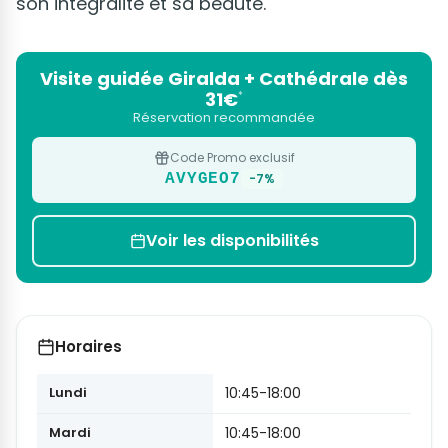
son intégralité et sa beauté.
Visite guidée Giralda + Cathédrale dès
31€
*
Réservation recommandée
Code Promo exclusif
AVYGEO7
-7%
Voir les disponibilités
Horaires
Lundi
10:45-18:00
Mardi
10:45-18:00