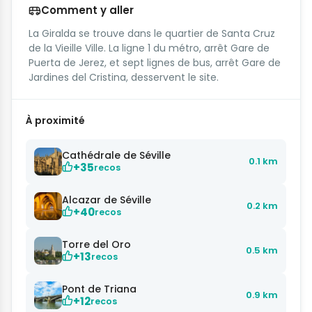
Comment y aller
La Giralda se trouve dans le quartier de Santa Cruz
de la Vieille Ville. La ligne 1 du métro, arrêt Gare de
Puerta de Jerez, et sept lignes de bus, arrêt Gare de
Jardines del Cristina, desservent le site.
À proximité
Cathédrale de Séville
0.1 km
+35
recos
Alcazar de Séville
0.2 km
+40
recos
Torre del Oro
0.5 km
+13
recos
Pont de Triana
0.9 km
+12
recos