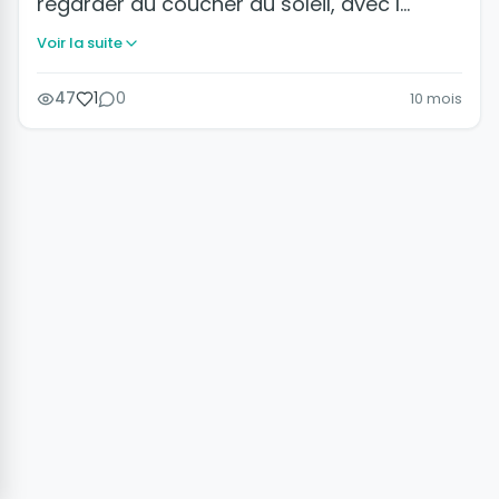
regarder au coucher du soleil, avec l…
Voir la suite
47
1
0
10 mois