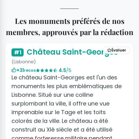
Les monuments préférés de nos
membres, approuvés par la rédaction
+14 photos
Château Saint-Georges
Évaluer
#1
(Lisbonne)
+31
4.5
/5
recos
Le château Saint-Georges est l'un des
monuments les plus emblématiques de
Lisbonne. Situé sur une colline
surplombant la ville, il offre une vue
imprenable sur le Tage et les toits
colorés de la ville. Le château a été
construit au XIè siècle et a été utilisé
comme forteresse militaire pendant