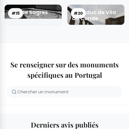
Fort de Sagres
Aqueduc de Vila
#19
#20
do Conde
Se renseigner sur des monuments
spécifiques au Portugal
Derniers avis publiés