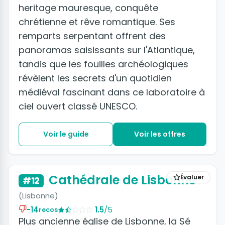
heritage mauresque, conquête
chrétienne et rêve romantique. Ses
remparts serpentant offrent des
panoramas saisissants sur l'Atlantique,
tandis que les fouilles archéologiques
révèlent les secrets d'un quotidien
médiéval fascinant dans ce laboratoire à
ciel ouvert classé UNESCO.
Voir le guide
Voir les offres
+3 photos
Cathédrale de Lisbonne
Évaluer
#12
(Lisbonne)
-14
1.5
/5
recos
Plus ancienne église de Lisbonne, la Sé