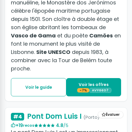
manuéline, le Monastère dos Jerónimos
célèbre l'épopée maritime portugaise
depuis 1501. Son cloître à double étage et
son église abritant les tombeaux de
Vasco de Gama
et du poète
Camões
en
font le monument le plus visité de
Lisbonne.
Site UNESCO
depuis 1983, à
combiner avec la Tour de Belém toute
proche.
Voir les offres
Voir le guide
-7%
AVYGEO7
+5 photos
Pont Dom Luis I
Évaluer
#4
(Porto)
+19
4.8
/5
recos