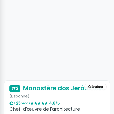
+7 photos
Monastère dos Jerónimos
Évaluer
#3
(Lisbonne)
+25
4.8
/5
recos
Chef-d'œuvre de l'architecture