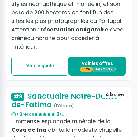
styles néo-gothique et manuélin, et son
parc de 200 hectares en font l'un des
sites les plus photographiés du Portugal.
Attention :
réservation obligatoire
avec
créneau horaire pour accéder à
l'intérieur.
Voir les offres
Voir le guide
-7%
AVYGEO7
+4 photos
Sanctuaire Notre-Dame-
Évaluer
#9
de-Fatima
(Fátima)
+8
5
/5
recos
L'immense esplanade minérale de la
Cova da Iria
abrite la modeste chapelle