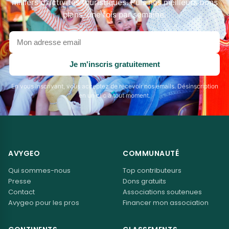
milliers d'activités touristiques. Puis nos meilleurs bons
plans, une fois par semaine.
Votre
adresse
email
Je m'inscris gratuitement
En vous inscrivant, vous acceptez de recevoir nos emails. Désinscription
en un clic à tout moment.
AVYGEO
COMMUNAUTÉ
Qui sommes-nous
Top contributeurs
Presse
Dons gratuits
Contact
Associations soutenues
Avygeo pour les pros
Financer mon association