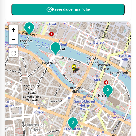
Revendiquer ma fiche
4
+
−
1
⛶
2
3