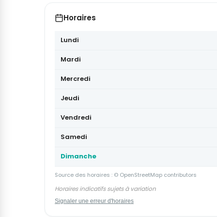
Horaires
Lundi
Mardi
Mercredi
Jeudi
Vendredi
Samedi
Dimanche
Source des horaires : © OpenStreetMap contributors
Horaires indicatifs sujets à variation
Signaler une erreur d'horaires