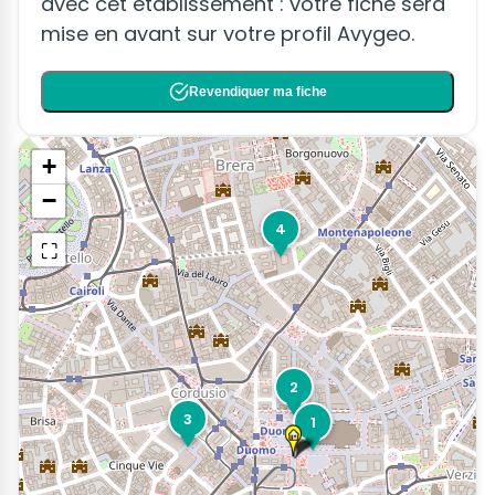
avec cet établissement : votre fiche sera
mise en avant sur votre profil Avygeo.
Revendiquer ma fiche
+
−
4
⛶
2
3
1