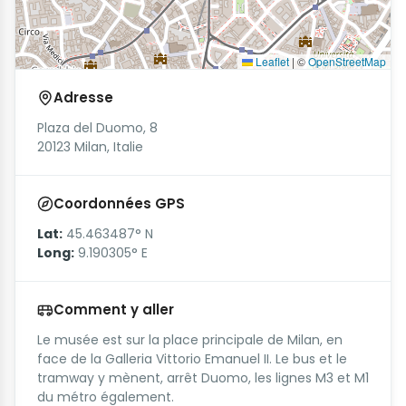
Leaflet
|
©
OpenStreetMap
Adresse
Plaza del Duomo, 8
20123 Milan, Italie
Coordonnées GPS
Lat:
45.463487° N
Long:
9.190305° E
Comment y aller
Le musée est sur la place principale de Milan, en
face de la Galleria Vittorio Emanuel II. Le bus et le
tramway y mènent, arrêt Duomo, les lignes M3 et M1
du métro également.