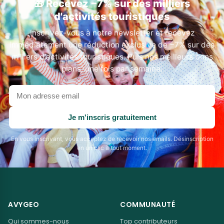
🎁 Recevez −7% sur des milliers
d'activités touristiques
Inscrivez-vous à notre newsletter et recevez
immédiatement une réduction exclusive de −7% sur des
milliers d'activités touristiques. Puis nos meilleurs bons
plans, une fois par semaine.
Votre
adresse
email
Je m'inscris gratuitement
En vous inscrivant, vous acceptez de recevoir nos emails. Désinscription
en un clic à tout moment.
AVYGEO
COMMUNAUTÉ
Qui sommes-nous
Top contributeurs