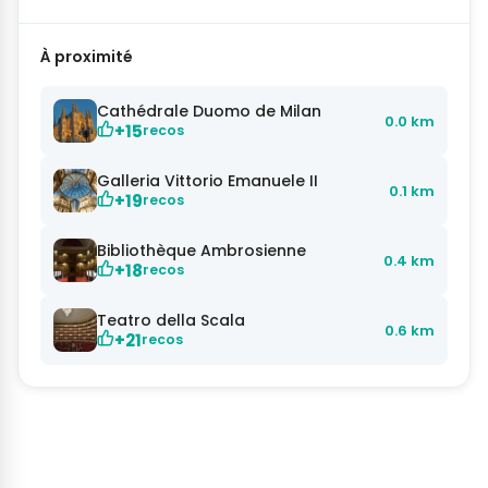
À proximité
Cathédrale Duomo de Milan
0.0 km
+15
recos
Galleria Vittorio Emanuele II
0.1 km
+19
recos
Bibliothèque Ambrosienne
0.4 km
+18
recos
Teatro della Scala
0.6 km
+21
recos