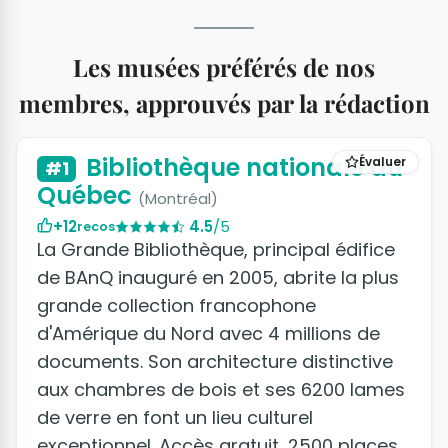
Les musées préférés de nos
membres, approuvés par la rédaction
Bibliothèque nationale du
Évaluer
#1
Québec
(Montréal)
+12
4.5
/5
recos
La Grande Bibliothèque, principal édifice
de BAnQ inauguré en 2005, abrite la plus
grande collection francophone
d'Amérique du Nord avec 4 millions de
documents. Son architecture distinctive
aux chambres de bois et ses 6200 lames
de verre en font un lieu culturel
exceptionnel. Accès gratuit, 2500 places