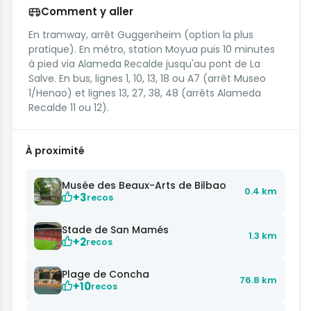
Comment y aller
En tramway, arrêt Guggenheim (option la plus
pratique). En métro, station Moyua puis 10 minutes
à pied via Alameda Recalde jusqu'au pont de La
Salve. En bus, lignes 1, 10, 13, 18 ou A7 (arrêt Museo
1/Henao) et lignes 13, 27, 38, 48 (arrêts Alameda
Recalde 11 ou 12).
À proximité
Musée des Beaux-Arts de Bilbao
0.4 km
+3
recos
Stade de San Mamés
1.3 km
+2
recos
Plage de Concha
76.8 km
+10
recos