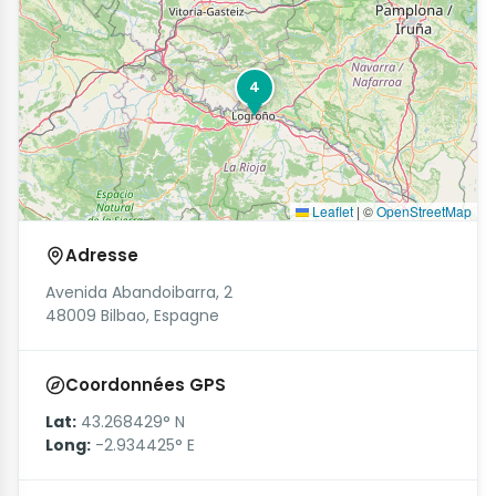
4
Leaflet
|
©
OpenStreetMap
Adresse
Avenida Abandoibarra, 2
48009 Bilbao, Espagne
Coordonnées GPS
Lat:
43.268429° N
Long:
-2.934425° E