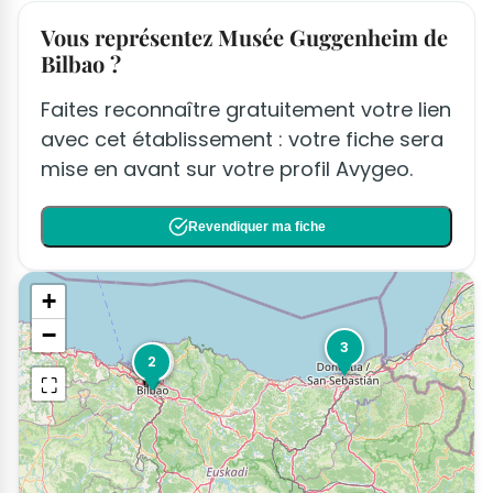
Vous représentez Musée Guggenheim de
Bilbao ?
Faites reconnaître gratuitement votre lien
avec cet établissement : votre fiche sera
mise en avant sur votre profil Avygeo.
Revendiquer ma fiche
+
−
3
2
1
⛶