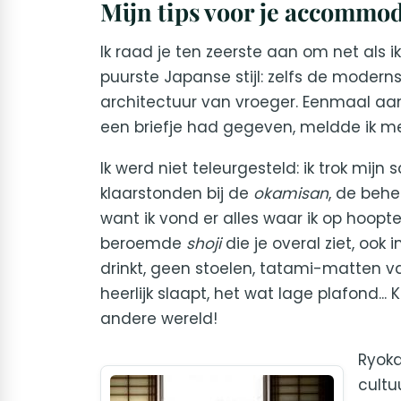
Mijn tips voor je accommod
Ik raad je ten zeerste aan om net als i
puurste Japanse stijl: zelfs de moder
architectuur van vroeger. Eenmaal aa
een briefje had gegeven, meldde ik me 
Ik werd niet teleurgesteld: ik trok mijn
klaarstonden bij de
okamisan
, de behe
want ik vond er alles waar ik op hoop
beroemde
shoji
die je overal ziet, ook
drinkt, geen stoelen, tatami-matten van
heerlijk slaapt, het wat lage plafond...
andere wereld!
Ryoka
cultu