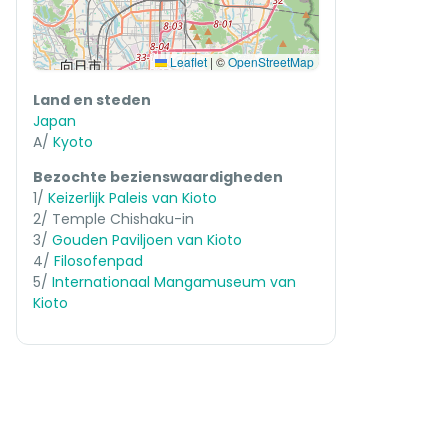
Leaflet
|
©
OpenStreetMap
Land en steden
Japan
A/
Kyoto
Bezochte bezienswaardigheden
1/
Keizerlijk Paleis van Kioto
2/ Temple Chishaku-in
3/
Gouden Paviljoen van Kioto
4/
Filosofenpad
5/
Internationaal Mangamuseum van
Kioto