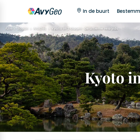
In de buurt
Bestemm
Azië
Japan
Articles
Kyoto in 3 dagen: de ultieme reisgids
Kyoto in