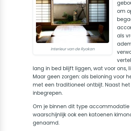
gebou
om op
begaa
accom
als v
ademt
Interieur van de Ryokan
verwa
vertel
lang in bed blijft liggen, wat voor ons,
Maar geen zorgen: als beloning voor h
met een traditioneel ontbijt. Naast het 
inbegrepen.
Om je binnen dit type accommodatie te 
waarschijnlijk ook een katoenen kimo
genaamd.