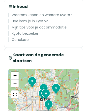
Inhoud
Waarom Japan en waarom Kyoto?
Hoe kom je in Kyoto?
Mijn tips voor je accommodatie
Kyoto bezoeken
Conclusie
Kaart van de genoemde
plaatsen
+
3
−
4
1
5
A
⛶
2