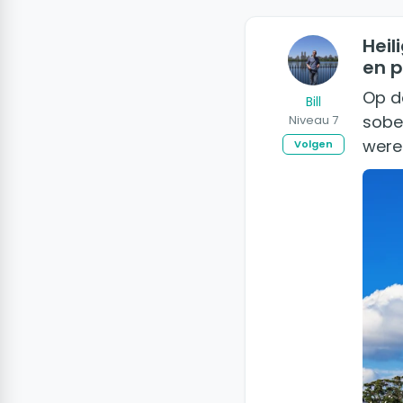
Heil
en p
Op d
Bill
sobe
Niveau 7
were
Volgen