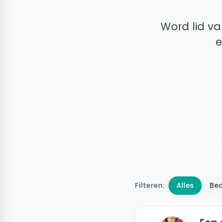
Word lid va
e
Filteren:
Alles
Beo