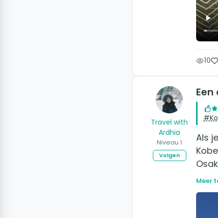
10
Een 
#Ko
Travel with
Ardhia
Als j
Niveau 1
Kobe 
Volgen
Osaka
Meer t