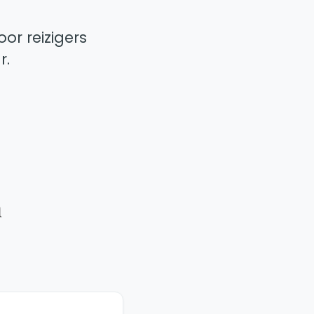
or reizigers
r.
n