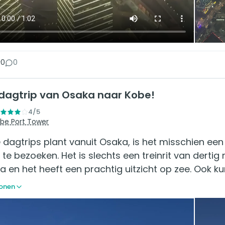
+2
0
0
dagtrip van Osaka naar Kobe!
4/5
be Port Tower
e dagtrips plant vanuit Osaka, is het misschien e
te bezoeken. Het is slechts een treinrit van dertig
 en het heeft een prachtig uitzicht op zee. Ook ku
onen