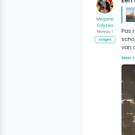
Een 
Megane
Odyzea
Pas 
Niveau 1
schou
Volgen
van 
Meer t