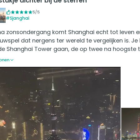
stukje dichter bij de sterren
5/5
#Sjanghai
na zonsondergang komt Shanghai echt tot leven en
wspel dat nergens ter wereld te vergelijken is. Je
de Shanghai Tower gaan, de op twee na hoogste t
onen