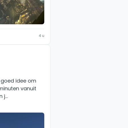
4 u
en goed idee om
 minuten vanuit
n j…