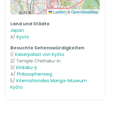
Leaflet
|
©
OpenStreetMap
Land und Städte
Japan
A/
Kyoto
Besuchte Sehenswürdigkeiten
1/
Kaiserpalast von Kyōto
2/ Temple Chishaku-in
3/
Kinkaku-ji
4/
Philosophenweg
5/
Internationales Manga-Museum
Kyōto