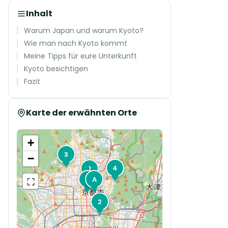
Inhalt
Warum Japan und warum Kyoto?
Wie man nach Kyoto kommt
Meine Tipps für eure Unterkunft
Kyoto besichtigen
Fazit
Karte der erwähnten Orte
+
3
−
4
1
5
A
⛶
2