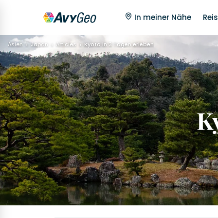
In meiner Nähe
Reis
Asien
Japan
Articles
Kyoto in 3 Tagen erleben
K