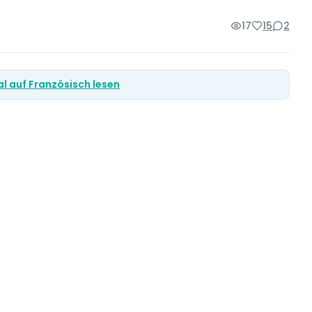
17
15
2
al auf Französisch lesen