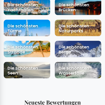
Die schönsten
Die schönsten
Yachthäfen
Brücken
Die schönsten
Die schönsten
Türme
Naturparks
Die schönsten
Die schönsten
Strände
Berge
Die schönsten
Die schönsten
Seen
Wasserfälle
Neueste Bewertungen