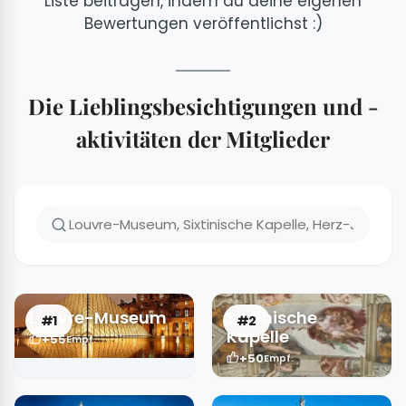
Liste beitragen, indem du deine eigenen
Bewertungen veröffentlichst :)
Die Lieblingsbesichtigungen und -
aktivitäten der Mitglieder
Louvre-Museum
Sixtinische
#1
#2
Kapelle
+55
Empf.
+50
Empf.