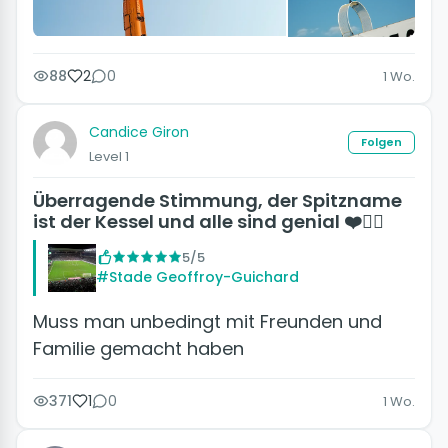
88
2
0
1 Wo.
Candice Giron
Folgen
Level 1
Überragende Stimmung, der Spitzname
ist der Kessel und alle sind genial ❤️❤️‍🔥
5/5
#Stade Geoffroy-Guichard
Muss man unbedingt mit Freunden und
Familie gemacht haben
371
1
0
1 Wo.