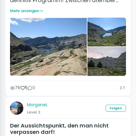
definitiv Programm! Zwischen atember…
Mehr anzeigen
+1
75
5
0
3 T.
MorganeL
Folgen
Level 3
Der Aussichtspunkt, den man nicht
verpassen darf!