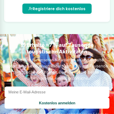
Registriere dich kostenlos
🎁 Erhalte −7 % auf Tausende
touristische Aktivitäten
Melde dich für unseren Newsletter an und erhalte
sofort einen exklusiven Rabatt von −7 % auf Tausende
touristische Aktivitäten. Danach unsere besten
Reiseangebote, einmal pro Woche.
Deine
E-
Mail-
Kostenlos anmelden
Adresse
Mit deiner Anmeldung erklärst du dich einverstanden, unsere E-Mails zu