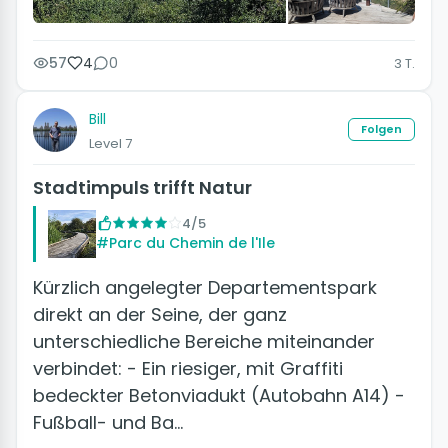
57
4
0
3 T.
Bill
Folgen
Level 7
Stadtimpuls trifft Natur
4/5
#Parc du Chemin de l'Ile
Kürzlich angelegter Departementspark
direkt an der Seine, der ganz
unterschiedliche Bereiche miteinander
verbindet: - Ein riesiger, mit Graffiti
bedeckter Betonviadukt (Autobahn A14) -
Fußball- und Ba…