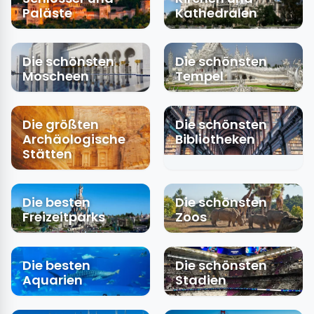
Paläste
Kathedralen
Die schönsten
Die schönsten
Moscheen
Tempel
Die größten
Die schönsten
Archäologische
Bibliotheken
Stätten
Die besten
Die schönsten
Freizeitparks
Zoos
Die besten
Die schönsten
Aquarien
Stadien