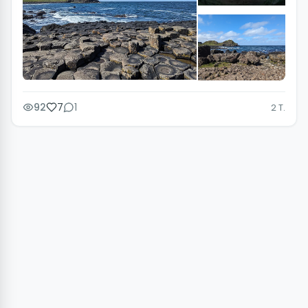
+3
92
7
1
2 T.