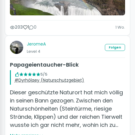
203
1
0
1 Wo.
JeromeA
Folgen
Level 4
Papageientaucher-Blick
5/5
#Dyrhólaey (Naturschutzgebiet)
Dieser geschützte Naturort hat mich völlig
in seinen Bann gezogen. Zwischen den
Naturschönheiten (Steintürme, riesige
Strände, Klippen) und der reichen Tierwelt
wusste ich gar nicht mehr, wohin ich zu…