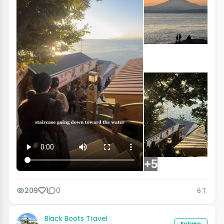
+5
209
1
0
6 T.
Black Boots Travel
Folgen