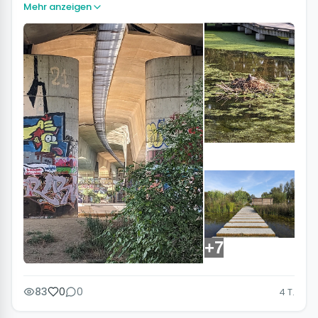
Mehr anzeigen
+7
83
0
0
4 T.