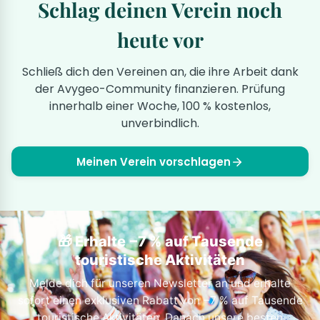
Schlag deinen Verein noch
heute vor
Schließ dich den Vereinen an, die ihre Arbeit dank
der Avygeo-Community finanzieren. Prüfung
innerhalb einer Woche, 100 % kostenlos,
unverbindlich.
Meinen Verein vorschlagen
🎁 Erhalte −7 % auf Tausende
touristische Aktivitäten
Melde dich für unseren Newsletter an und erhalte
sofort einen exklusiven Rabatt von −7 % auf Tausende
touristische Aktivitäten. Danach unsere besten