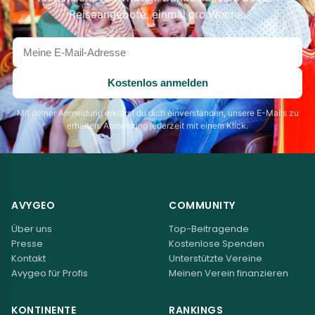
Reiseangebote, einmal pro Woche.
Deine
E-
Mail-
Kostenlos anmelden
Adresse
Mit deiner Anmeldung erklärst du dich einverstanden, unsere E-Mails zu
erhalten. Abmeldung jederzeit mit einem Klick.
AVYGEO
COMMUNITY
Über uns
Top-Beitragende
Presse
Kostenlose Spenden
Kontakt
Unterstützte Vereine
Avygeo für Profis
Meinen Verein finanzieren
KONTINENTE
RANKINGS