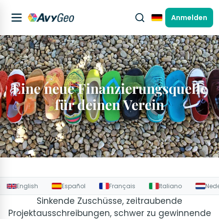
Anmelden
Deutsch
Eine neue Finanzierungsquelle
für deinen Verein
English
Español
Français
Italiano
Ned
Sinkende Zuschüsse, zeitraubende
Projektausschreibungen, schwer zu gewinnende