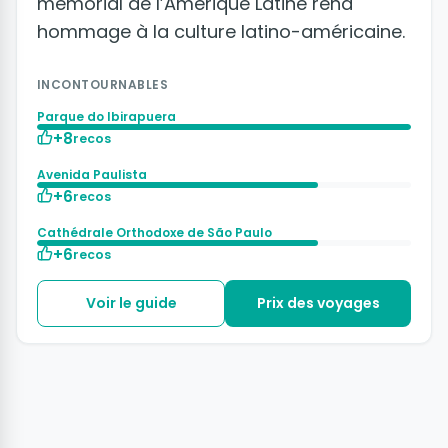
mémorial de l’Amérique Latine rend
hommage à la culture latino-américaine.
INCONTOURNABLES
Parque do Ibirapuera
+8
recos
Avenida Paulista
+6
recos
Cathédrale Orthodoxe de São Paulo
+6
recos
Voir le guide
Prix des voyages