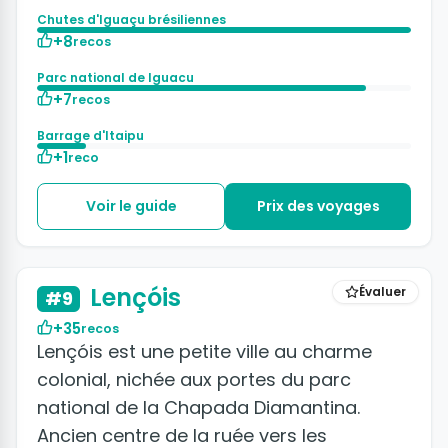
Chutes d'Iguaçu brésiliennes
+8
recos
Parc national de Iguacu
+7
recos
Barrage d'Itaipu
+1
reco
Voir le guide
Prix des voyages
+11 photos
Lençóis
Évaluer
#9
+35
recos
Lençóis est une petite ville au charme
colonial, nichée aux portes du parc
national de la Chapada Diamantina.
Ancien centre de la ruée vers les