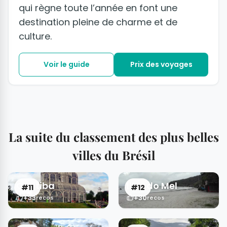
qui règne toute l’année en font une
destination pleine de charme et de
culture.
Voir le guide
Prix des voyages
La suite du classement des plus belles
villes du Brésil
Curitiba
Ilha do Mel
#11
#12
+33
+30
recos
recos