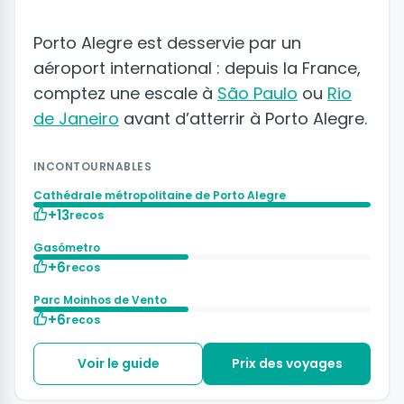
Porto Alegre est desservie par un
aéroport international : depuis la France,
comptez une escale à
São Paulo
ou
Rio
de Janeiro
avant d’atterrir à Porto Alegre.
INCONTOURNABLES
Cathédrale métropolitaine de Porto Alegre
+13
recos
Gasómetro
+6
recos
Parc Moinhos de Vento
+6
recos
Voir le guide
Prix des voyages
+12 photos