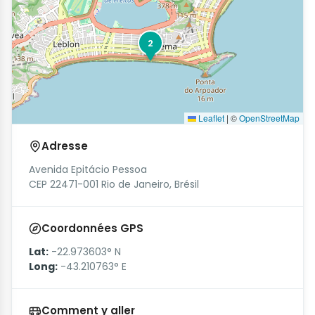
2
Leaflet
|
©
OpenStreetMap
Adresse
Avenida Epitácio Pessoa
CEP 22471-001 Rio de Janeiro, Brésil
Coordonnées GPS
Lat:
-22.973603° N
Long:
-43.210763° E
Comment y aller