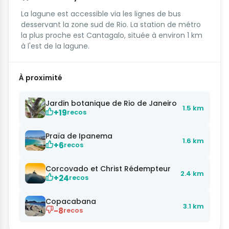
La lagune est accessible via les lignes de bus
desservant la zone sud de Rio. La station de métro
la plus proche est Cantagalo, située à environ 1 km
à l'est de la lagune.
À proximité
Jardin botanique de Rio de Janeiro
1.5 km
+19
recos
Praïa de Ipanema
1.6 km
+6
recos
Corcovado et Christ Rédempteur
2.4 km
+24
recos
Copacabana
3.1 km
-8
recos