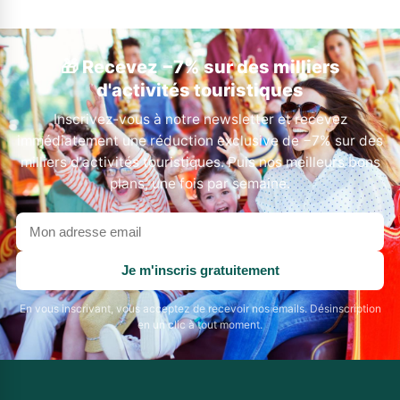
🎁 Recevez −7% sur des milliers
d'activités touristiques
Inscrivez-vous à notre newsletter et recevez
immédiatement une réduction exclusive de −7% sur des
milliers d'activités touristiques. Puis nos meilleurs bons
plans, une fois par semaine.
Votre
adresse
email
Je m'inscris gratuitement
En vous inscrivant, vous acceptez de recevoir nos emails. Désinscription
en un clic à tout moment.