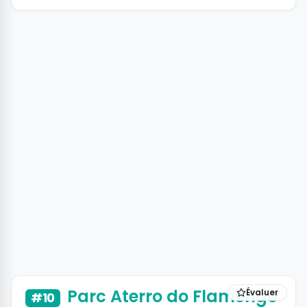
+6 photos
Parc Aterro do Flamengo
Évaluer
#10