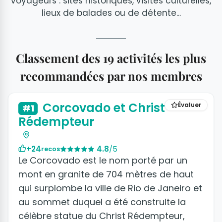
voyageurs : sites historiques, visites culturelles,
lieux de balades ou de détente...
Classement des 19 activités les plus
recommandées par nos membres
+6 photos
Corcovado et Christ
Évaluer
#1
Rédempteur
+24
4.8
/5
recos
Le Corcovado est le nom porté par un
mont en granite de 704 mètres de haut
qui surplombe la ville de Rio de Janeiro et
au sommet duquel a été construite la
célèbre statue du Christ Rédempteur,