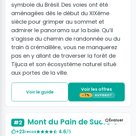
symbole du Brésil. Des voies ont été
aménagées dès le début du XIXème
siècle pour grimper au sommet et
admirer le panorama sur la baie. Qu’il
s’agisse du chemin de randonnée ou du
train à crémaillère, vous ne manquerez
pas en y allant de traverser la forêt de
Tijuca et son écosystème naturel situé
aux portes de la ville.
Voir les offres
Voir le guide
-7%
AVYGEO7
+11 photos
Mont du Pain de Sucre
Évaluer
#2
+23
4.6
/5
recos