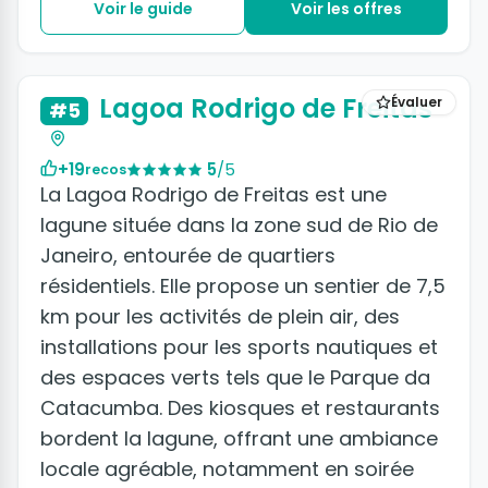
Voir le guide
Voir les offres
+2 photos
Lagoa Rodrigo de Freitas
Évaluer
#5
+19
5
/5
recos
La Lagoa Rodrigo de Freitas est une
lagune située dans la zone sud de Rio de
Janeiro, entourée de quartiers
résidentiels. Elle propose un sentier de 7,5
km pour les activités de plein air, des
installations pour les sports nautiques et
des espaces verts tels que le Parque da
Catacumba. Des kiosques et restaurants
bordent la lagune, offrant une ambiance
locale agréable, notamment en soirée