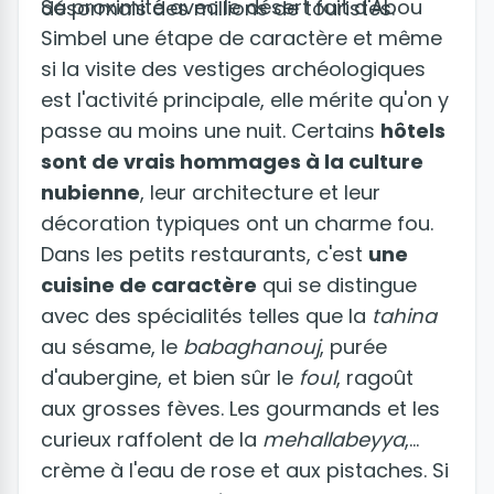
Sa proximité avec le désert fait d'Abou
désormais des millions de touristes.
Simbel une étape de caractère et même
si la visite des vestiges archéologiques
est l'activité principale, elle mérite qu'on y
passe au moins une nuit. Certains
hôtels
sont de vrais hommages à la culture
nubienne
, leur architecture et leur
décoration typiques ont un charme fou.
Dans les petits restaurants, c'est
une
cuisine de caractère
qui se distingue
avec des spécialités telles que la
tahina
au sésame, le
babaghanouj
, purée
d'aubergine, et bien sûr le
foul
, ragoût
aux grosses fèves. Les gourmands et les
curieux raffolent de la
mehallabeyya
,
crème à l'eau de rose et aux pistaches. Si