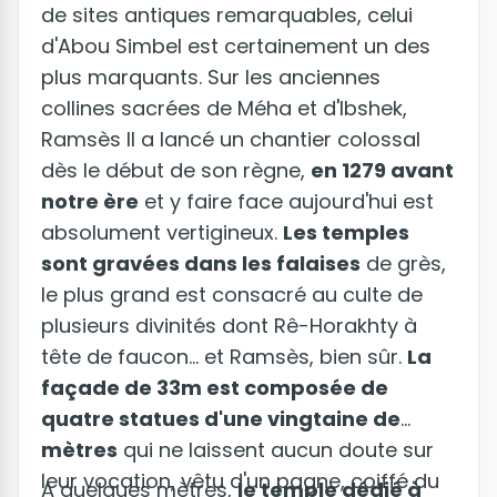
de sites antiques remarquables, celui
d'Abou Simbel est certainement un des
plus marquants. Sur les anciennes
collines sacrées de Méha et d'Ibshek,
Ramsès II a lancé un chantier colossal
dès le début de son règne,
en 1279 avant
notre ère
et y faire face aujourd'hui est
absolument vertigineux.
Les temples
sont gravées dans les falaises
de grès,
le plus grand est consacré au culte de
plusieurs divinités dont Rê-Horakhty à
tête de faucon... et Ramsès, bien sûr.
La
façade de 33m est composée de
quatre statues d'une vingtaine de
mètres
qui ne laissent aucun doute sur
leur vocation, vêtu d'un pagne, coiffé du
A quelques mètres,
le temple dédié à