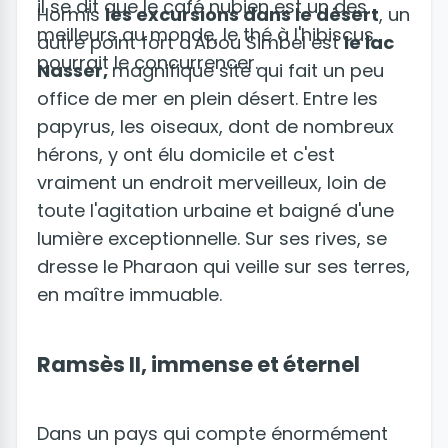
il se dit que le café nubien est un des
Hormis
les excursions dans le désert
, un
meilleurs au monde, le thé à l'hibiscus
autre point fort d'Abou Simbel est
le lac
pourrait le concurrencer.
Nasser,
magnifique site qui fait un peu
office de mer en plein désert. Entre les
papyrus, les oiseaux, dont de nombreux
hérons, y ont élu domicile et c'est
vraiment un endroit merveilleux, loin de
toute l'agitation urbaine et baigné d'une
lumière exceptionnelle. Sur ses rives, se
dresse le Pharaon qui veille sur ses terres,
en maître immuable.
Ramsès II, immense et éternel
Dans un pays qui compte énormément