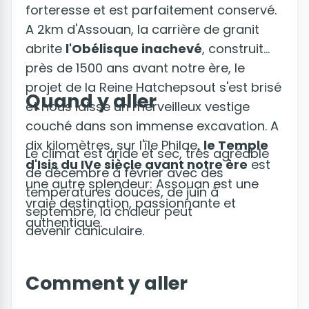
forteresse et est parfaitement conservé.
A 2km d'Assouan, la carrière de granit
abrite
l'Obélisque inachevé
, construit
près de 1500 ans avant notre ère, le
projet de la Reine Hatchepsout s'est brisé
Quand y aller
et nous laisse un merveilleux vestige
couché dans son immense excavation. A
dix kilomètres, sur l'île Philae,
le Temple
Le climat est aride et sec, très agréable
d'Isis du IVe siècle avant notre ère
est
de décembre à février avec des
une autre splendeur: Assouan est une
températures douces, de juin à
vraie destination, passionnante et
septembre, la chaleur peut
authentique.
devenir caniculaire.
Comment y aller