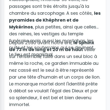
passages sont très étroits jusqu'à la
chambre du sarcophage. A ses côtés,
les
pyramides de Khéphren et de
Mykérinos
, plus petites, ainsi que celles
des reines, les vestiges du temple
funéraire mais aussi les mastabas, les
Depuis 2590 avant notre ère,
le Sphinx
puits et les souterrains qui se devinent...
de 73 m de long et 20 m de haut
veille
Le lieu est magistral.
sur l'ensemble, taillé dans un seul bloc à
même la roche, ce gardien immuable au
nez cassé est le seul à être représenté
par une tête d'humain et un corps de lion.
Le monarque mortel dont l'identité prête
à débat se voulait l'égal des Dieux et par
sa splendeur, il est bel et bien devenu
immortel.