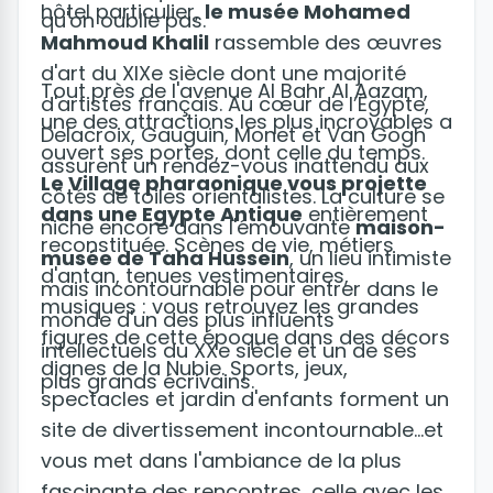
hôtel particulier,
le musée Mohamed
qu'on oublie pas.
Mahmoud Khalil
rassemble des œuvres
d'art du XIXe siècle dont une majorité
Tout près de l'avenue Al Bahr Al Aazam,
d'artistes français. Au cœur de l’Égypte,
une des attractions les plus incroyables a
Delacroix, Gauguin, Monet et Van Gogh
ouvert ses portes, dont celle du temps.
assurent un rendez-vous inattendu aux
Le Village pharaonique vous projette
côtés de toiles orientalistes. La culture se
dans une Egypte Antique
entièrement
niche encore dans l'émouvante
maison-
reconstituée. Scènes de vie, métiers
musée de Taha Hussein
, un lieu intimiste
d'antan, tenues vestimentaires,
mais incontournable pour entrer dans le
musiques : vous retrouvez les grandes
monde d'un des plus influents
figures de cette époque dans des décors
intellectuels du XXe siècle et un de ses
dignes de la Nubie. Sports, jeux,
plus grands écrivains.
spectacles et jardin d'enfants forment un
site de divertissement incontournable...et
vous met dans l'ambiance de la plus
fascinante des rencontres, celle avec les