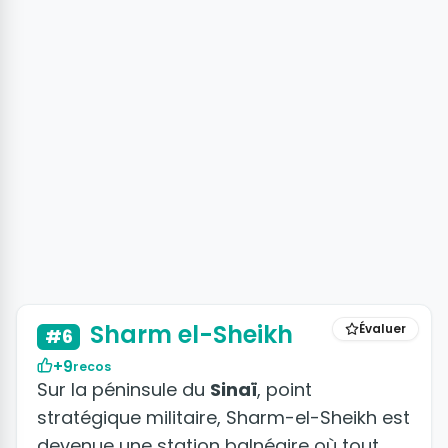
+23 photos
Sharm el-Sheikh
Évaluer
#6
+9
recos
Sur la péninsule du
Sinaï
, point
stratégique militaire, Sharm-el-Sheikh est
devenue une station balnéaire où tout