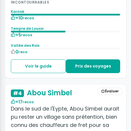
INCONTOURNABLES
Karnak
+10
recos
Temple de Louxor
+5
recos
Vallée des Rois
0
reco
Voir le guide
Prix des voyages
Abou Simbel
Évaluer
#4
+17
recos
Dans le sud de l'Eypte, Abou Simbel aurait
pu rester un village sans prétention, bien
connu des chauffeurs de fret pour sa