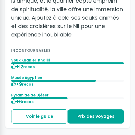
islamique, et le quartier copte empreint
de spiritualité, la ville offre une immersion
unique. Ajoutez à cela ses souks animés
et des croisières sur le Nil pour une
expérience inoubliable.
INCONTOURNABLES
Souk Khan el-Khalili
+12
recos
Musée égyptien
+9
recos
Pyramide de Djéser
+6
recos
Voir le guide
Prix des voyages
+4 photos