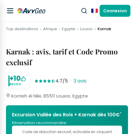
Connexion
Français
Top destinations
Afrique
Egypte
Louxor
Karnak
Karnak : avis, tarif et Code Promo
exclusif
+10
4.7/5
·
3 avis
RECOS
Kornish Al Nile, 85511 Louxor, Egypte
*
Excursion Vallée des Rois + Karnak dès 100€
Réservation recommandée
Code de réduction exclusif
, activable en cliquant