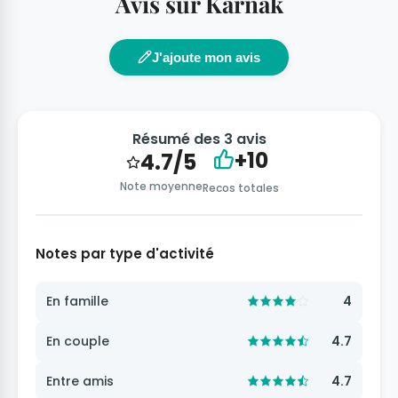
Avis sur Karnak
J'ajoute mon avis
Résumé des 3 avis
+10
4.7/5
Note moyenne
Recos totales
Notes par type d'activité
En famille
4
En couple
4.7
Entre amis
4.7