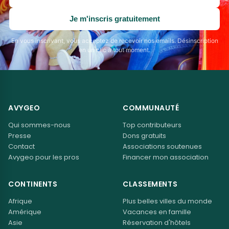
adresse
email
Je m'inscris gratuitement
En vous inscrivant, vous acceptez de recevoir nos emails. Désinscription
en un clic à tout moment.
AVYGEO
COMMUNAUTÉ
Qui sommes-nous
Top contributeurs
Presse
Dons gratuits
Contact
Associations soutenues
Avygeo pour les pros
Financer mon association
CONTINENTS
CLASSEMENTS
Afrique
Plus belles villes du monde
Amérique
Vacances en famille
Asie
Réservation d'hôtels