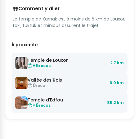
Comment y aller
Le temple de Karnak est à moins de 5 km de Louxor,
taxi, tuktuk et minibus assurent le trajet.
À proximité
Temple de Louxor
2.7 km
+5
recos
Vallée des Rois
6.0 km
0
reco
Temple d'Edfou
85.2 km
+6
recos