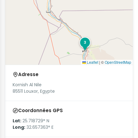
3
Leaflet
|
©
OpenStreetMap
Adresse
Kornish Al Nile
85511 Louxor, Egypte
Coordonnées GPS
Lat:
25.718729° N
Long:
32.657363° E