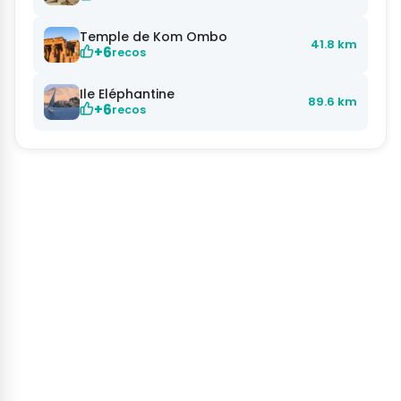
Temple de Kom Ombo
41.8 km
+6
recos
Ile Eléphantine
89.6 km
+6
recos