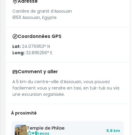
Adresse
Carrière de granit d’Assouan
81511 Assouan, Egypte
Coordonnées GPS
Lat:
24.076953° N
Long:
32.895256° E
Comment y aller
A 5 km du centre-ville d’Assouan, vous pouvez
facilement vous y rendre en taxi, en tuk-tuk ou via
une excursion organisée.
À proximité
Temple de Philae
5.8 km
+9
recos