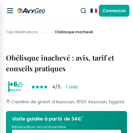
Connexion
Français
Top destinations
…
Obélisque inachevé
Obélisque inachevé : avis, tarif et
conseils pratiques
+6
4/5
·
1 avis
RECOS
Carrière de granit d’Assouan, 81511 Assouan, Egypte
*
Visite guidée à partir de 34€
Réservation recommandée