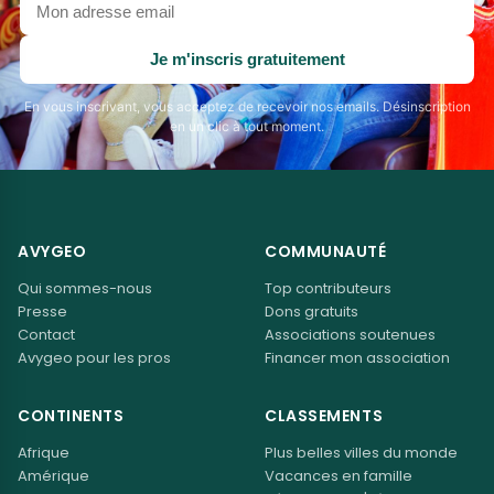
adresse
email
Je m'inscris gratuitement
En vous inscrivant, vous acceptez de recevoir nos emails. Désinscription
en un clic à tout moment.
AVYGEO
COMMUNAUTÉ
Qui sommes-nous
Top contributeurs
Presse
Dons gratuits
Contact
Associations soutenues
Avygeo pour les pros
Financer mon association
CONTINENTS
CLASSEMENTS
Afrique
Plus belles villes du monde
Amérique
Vacances en famille