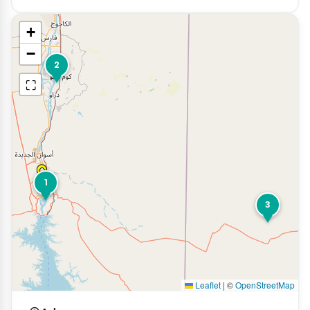
+
−
2
⛶
1
3
Leaflet
|
©
OpenStreetMap