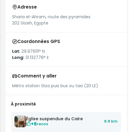
Adresse
Sharia el-Ahram, route des pyramides
202 Gizeh, Egypte
Coordonnées GPS
Lat:
29.976111° N
Long:
31.132778° E
Comment y aller
Métro station Giza puis bus ou taxi (20 LE)
À proximité
Église suspendue du Caire
9.9 km
+6
recos