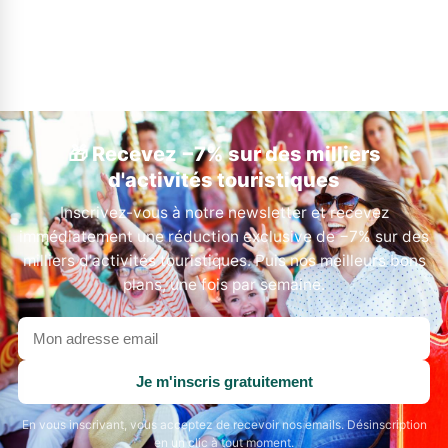
🎁 Recevez −7% sur des milliers
d'activités touristiques
Inscrivez-vous à notre newsletter et recevez
immédiatement une réduction exclusive de −7% sur des
milliers d'activités touristiques. Puis nos meilleurs bons
plans, une fois par semaine.
Votre
adresse
email
Je m'inscris gratuitement
En vous inscrivant, vous acceptez de recevoir nos emails. Désinscription
en un clic à tout moment.