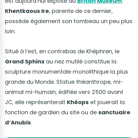
est aujourd’hui exposé au
British Museum
.
Khentkaous Ire
, parente de ce dernier,
possède également son tombeau un peu plus
loin.
Situé à l’est, en contrebas de Khéphren, le
Grand Sphinx
au nez mutilé constitue la
sculpture monumentale monolithique la plus
grande du Monde. Statue théanthrope, mi-
animal mi-humain, édifiée vers 2500 avant
JC, elle représenterait
Khéops
et jouerait la
fonction de gardien du site ou de
sanctuaire
d’Anubis
.