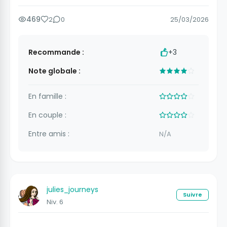
469
2
0
25/03/2026
Recommande :
+3
Note globale :
En famille :
En couple :
Entre amis :
N/A
julies_journeys
Suivre
Niv. 6