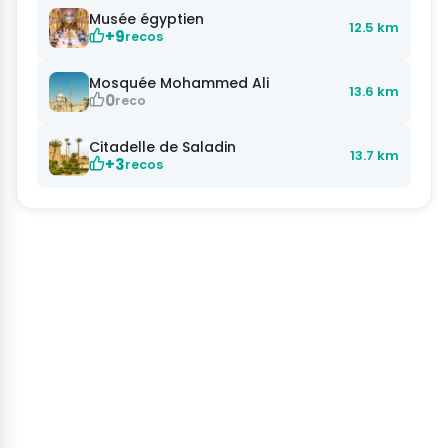
Musée égyptien
12.5 km
+9
recos
Mosquée Mohammed Ali
13.6 km
0
reco
Citadelle de Saladin
13.7 km
+3
recos