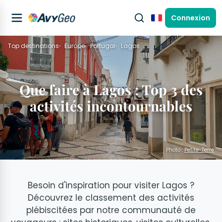
Connexion
Français
Top destinations
Europe
Portugal
Lagos
Que faire à Lagos : Top 3 des
activités incontournables
Photo :
Petite-Terre
Besoin d'inspiration pour visiter Lagos ?
Découvrez le classement des activités
plébiscitées par notre communauté de