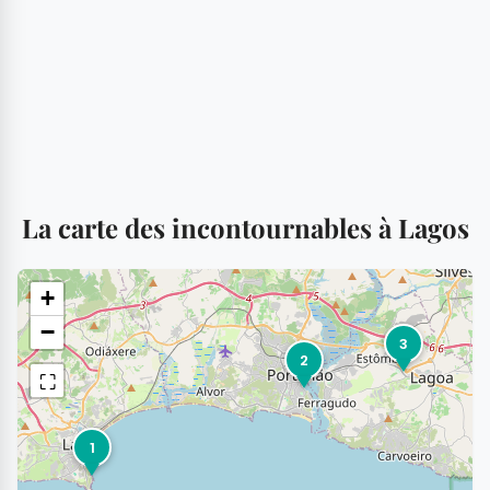
La carte des incontournables à Lagos
+
−
3
2
⛶
1