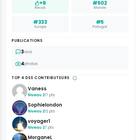
+9
#502
Recos
Monde
#333
#5
Europe
Portugal
PUBLICATIONS
3
avis
4
photos
TOP 4 DES CONTRIBUTEURS
Vaness
Niveau 2
17 pts
Sophielondon
Niveau 2
12 pts
voyager1
Niveau 2
7 pts
MorganeL