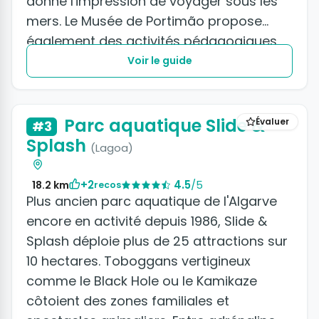
donne l'impression de voyager sous les
mers. Le Musée de Portimão propose
également des activités pédagogiques
pour les plus jeunes.
Voir le guide
Parc aquatique Slide &
Évaluer
#3
Splash
(Lagoa)
+2
4.5
/5
18.2 km
recos
Plus ancien parc aquatique de l'Algarve
encore en activité depuis 1986, Slide &
Splash déploie plus de 25 attractions sur
10 hectares. Toboggans vertigineux
comme le Black Hole ou le Kamikaze
côtoient des zones familiales et