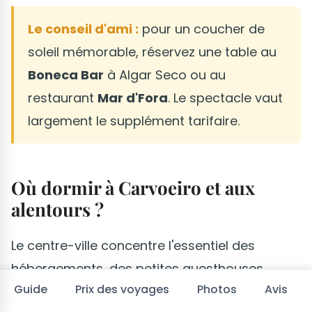
Le conseil d'ami :
pour un coucher de
soleil mémorable, réservez une table au
Boneca Bar
à Algar Seco ou au
restaurant
Mar d'Fora
. Le spectacle vaut
largement le supplément tarifaire.
Où dormir à Carvoeiro et aux
alentours ?
Le centre-ville concentre l'essentiel des
hébergements, des petites guesthouses
Guide
Prix des voyages
Photos
Avis
familiales aux complexes hôteliers plus