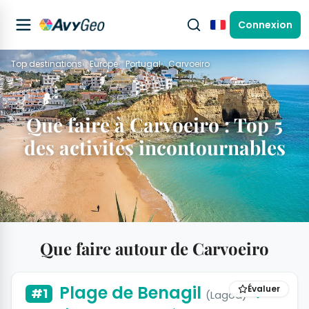
Connexion
Français
Top destinations
Europe
Portugal
Carvoeiro
Que faire à Carvoeiro : Top 5
des activités incontournables
Que faire autour de Carvoeiro
Plage de Benagil
Évaluer
#1
(Lagoa)