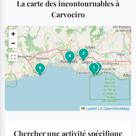
La carte des incontournables à
Carvoeiro
+
−
2
⛶
4
3
1
5
Leaflet
|
©
OpenStreetMap
Chercher une activité spécifique