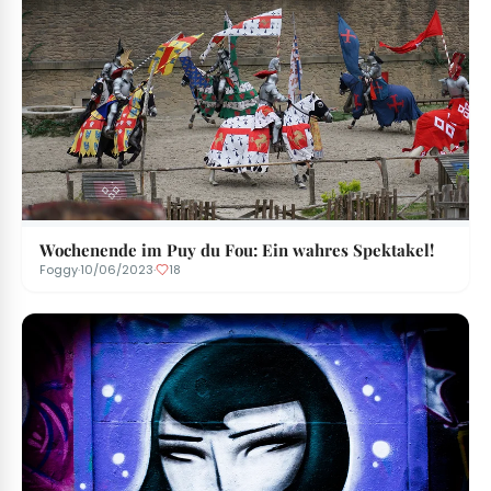
Wochenende im Puy du Fou: Ein wahres Spektakel!
Foggy
·
10/06/2023
·
18