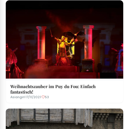
Weihnachtszauber im Puy du Fou: Einfach
fantastisch!
Asiangirl
·
17/11/2021
·
53