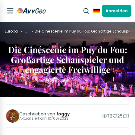
Anmelden
Deutsch
Europa
…
Die Cinéscénie im Puy du Fou: Großartige Schauspieler
Die Cinéscénie im Puy du Fou:
Großartige Schauspieler und
engagierte Freiwillige
Geschrieben von
foggy
72
25
1
Aktualisiert am
10/06/2023