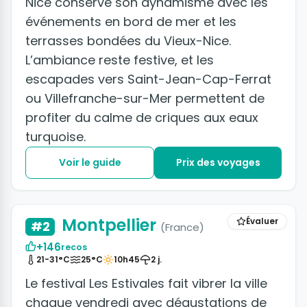
Nice conserve son dynamisme avec les
événements en bord de mer et les
terrasses bondées du Vieux-Nice.
L’ambiance reste festive, et les
escapades vers Saint-Jean-Cap-Ferrat
ou Villefranche-sur-Mer permettent de
profiter du calme de criques aux eaux
turquoise.
Voir le guide
Prix des voyages
+6 photos
Montpellier
Évaluer
#2
(France)
+146
recos
21-31°C
25°C
10h45
2 j.
Le festival Les Estivales fait vibrer la ville
chaque vendredi avec dégustations de