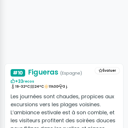
+9 photos
Figueras
Évaluer
#10
(Espagne)
+33
recos
19-32°C
24°C
11h30
3 j.
Les journées sont chaudes, propices aux
excursions vers les plages voisines.
L’ambiance estivale est à son comble, et
les visiteurs profitent des soirées douces