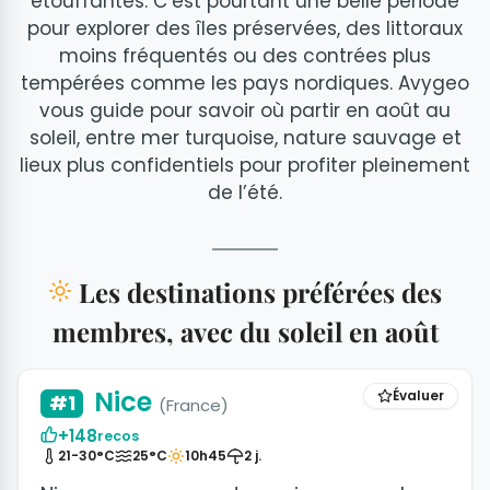
étouffantes. C’est pourtant une belle période
pour explorer des îles préservées, des littoraux
moins fréquentés ou des contrées plus
tempérées comme les pays nordiques. Avygeo
vous guide pour savoir où partir en août au
soleil, entre mer turquoise, nature sauvage et
lieux plus confidentiels pour profiter pleinement
de l’été.
Les destinations préférées des
membres, avec du soleil en août
+42 photos
Nice
Évaluer
#1
(France)
+148
recos
21-30°C
25°C
10h45
2 j.