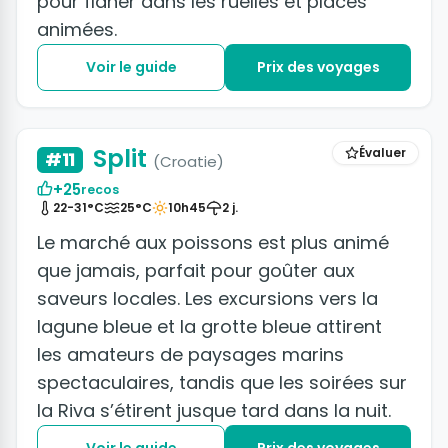
pour flâner dans les ruelles et places
animées.
Voir le guide
Prix des voyages
+2 photos
Split
Évaluer
#11
(Croatie)
+25
recos
22-31°C
25°C
10h45
2 j.
Le marché aux poissons est plus animé
que jamais, parfait pour goûter aux
saveurs locales. Les excursions vers la
lagune bleue et la grotte bleue attirent
les amateurs de paysages marins
spectaculaires, tandis que les soirées sur
la Riva s’étirent jusque tard dans la nuit.
Voir le guide
Prix des voyages