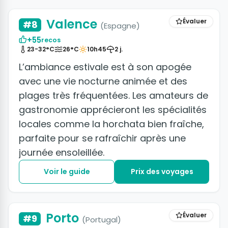
Valence
Évaluer
#8
(Espagne)
+55
recos
23-32°C
26°C
10h45
2 j.
L’ambiance estivale est à son apogée
avec une vie nocturne animée et des
plages très fréquentées. Les amateurs de
gastronomie apprécieront les spécialités
locales comme la horchata bien fraîche,
parfaite pour se rafraîchir après une
journée ensoleillée.
Voir le guide
Prix des voyages
+41 photos
Porto
Évaluer
#9
(Portugal)