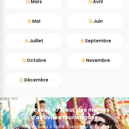
Mars
Avril
Mai
Juin
Juillet
Septembre
Octobre
Novembre
Décembre
🎁 Recevez −7% sur des milliers
d'activités touristiques
Inscrivez-vous à notre newsletter et recevez