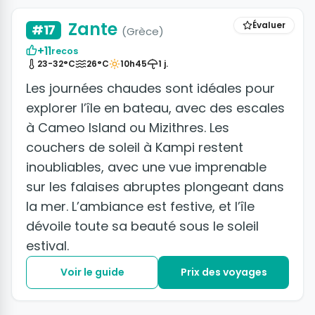
Zante
Évaluer
#17
(Grèce)
+11
recos
23-32°C
26°C
10h45
1 j.
Les journées chaudes sont idéales pour
explorer l’île en bateau, avec des escales
à Cameo Island ou Mizithres. Les
couchers de soleil à Kampi restent
inoubliables, avec une vue imprenable
sur les falaises abruptes plongeant dans
la mer. L’ambiance est festive, et l’île
dévoile toute sa beauté sous le soleil
estival.
Voir le guide
Prix des voyages
+6 photos