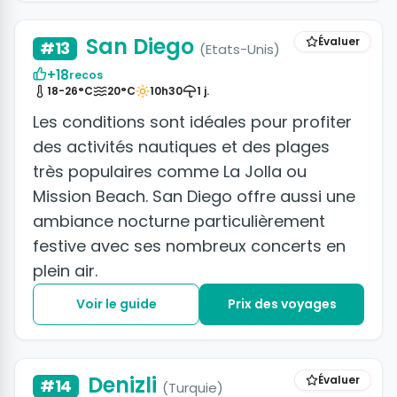
San Diego
Évaluer
#13
(Etats-Unis)
+18
recos
18-26°C
20°C
10h30
1 j.
Les conditions sont idéales pour profiter
des activités nautiques et des plages
très populaires comme La Jolla ou
Mission Beach. San Diego offre aussi une
ambiance nocturne particulièrement
festive avec ses nombreux concerts en
plein air.
Voir le guide
Prix des voyages
+6 photos
Denizli
Évaluer
#14
(Turquie)