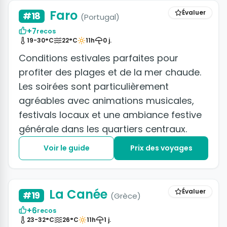
Faro
Évaluer
#18
(Portugal)
+7
recos
19-30°C
22°C
11h
0 j.
Conditions estivales parfaites pour
profiter des plages et de la mer chaude.
Les soirées sont particulièrement
agréables avec animations musicales,
festivals locaux et une ambiance festive
générale dans les quartiers centraux.
Voir le guide
Prix des voyages
+2 photos
La Canée
Évaluer
#19
(Grèce)
+6
recos
23-32°C
26°C
11h
1 j.