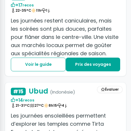
+17
recos
22-35°C
11h
1 j.
Les journées restent caniculaires, mais
les soirées sont plus douces, parfaites
pour flâner dans le centre-ville. Une visite
aux marchés locaux permet de goûter
aux spécialités régionales de saison.
Voir le guide
Prix des voyages
+12 photos
Ubud
Évaluer
#15
(Indonésie)
+14
recos
21-31°C
27°C
8h15
4 j.
Les journées ensoleillées permettent
d’explorer les temples comme Tirta