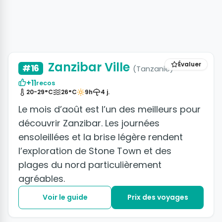
+5 photos
Zanzibar Ville
Évaluer
#16
(Tanzanie)
+11
recos
20-29°C
26°C
9h
4 j.
Le mois d’août est l’un des meilleurs pour
découvrir Zanzibar. Les journées
ensoleillées et la brise légère rendent
l’exploration de Stone Town et des
plages du nord particulièrement
agréables.
Voir le guide
Prix des voyages
+4 photos