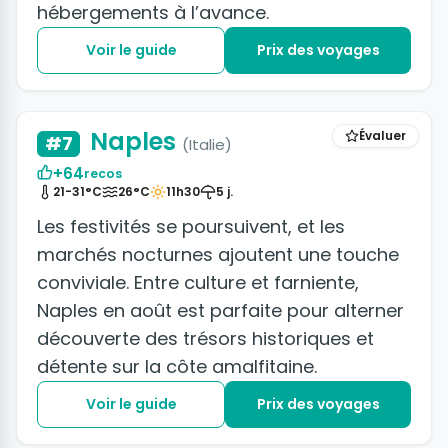
hébergements à l’avance.
Voir le guide
Prix des voyages
+8 photos
Naples
Évaluer
#7
(Italie)
+64
recos
21-31°C
26°C
11h30
5 j.
Les festivités se poursuivent, et les
marchés nocturnes ajoutent une touche
conviviale. Entre culture et farniente,
Naples en août est parfaite pour alterner
découverte des trésors historiques et
détente sur la côte amalfitaine.
Voir le guide
Prix des voyages
+50 photos