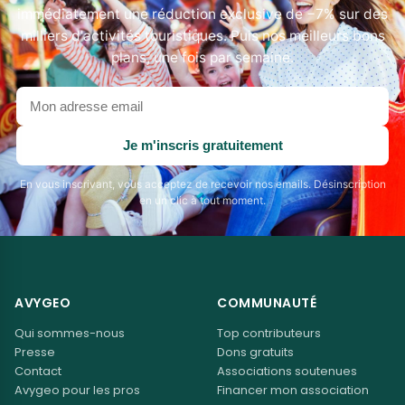
immédiatement une réduction exclusive de −7% sur des
milliers d'activités touristiques. Puis nos meilleurs bons
plans, une fois par semaine.
Votre
adresse
email
Je m'inscris gratuitement
En vous inscrivant, vous acceptez de recevoir nos emails. Désinscription
en un clic à tout moment.
AVYGEO
COMMUNAUTÉ
Qui sommes-nous
Top contributeurs
Presse
Dons gratuits
Contact
Associations soutenues
Avygeo pour les pros
Financer mon association