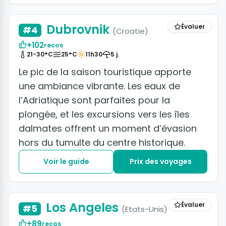
+40 photos
Dubrovnik
Évaluer
#4
(Croatie)
+102
recos
21-30°C
25°C
11h30
5 j.
Le pic de la saison touristique apporte
une ambiance vibrante. Les eaux de
l’Adriatique sont parfaites pour la
plongée, et les excursions vers les îles
dalmates offrent un moment d’évasion
hors du tumulte du centre historique.
Voir le guide
Prix des voyages
+47 photos
Los Angeles
Évaluer
#5
(Etats-Unis)
+89
recos