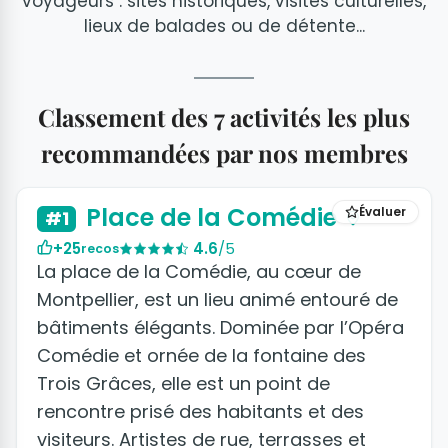
voyageurs : sites historiques, visites culturelles,
lieux de balades ou de détente...
Classement des 7 activités les plus
recommandées par nos membres
+2 photos
Place de la Comédie
Évaluer
#1
+25
4.6
/5
recos
La place de la Comédie, au cœur de
Montpellier, est un lieu animé entouré de
bâtiments élégants. Dominée par l’Opéra
Comédie et ornée de la fontaine des
Trois Grâces, elle est un point de
rencontre prisé des habitants et des
visiteurs. Artistes de rue, terrasses et