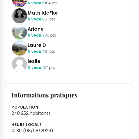
Niveau 6
104 pts
MathildeFlor
Niveau 8
61 pts
Ariane
Niveau 7
35 pts
Laure D
Niveau 4
31 pts
leslie
Niveau 1
27 pts
Informations pratiques
POPULATION
248 252 habitants
HEURE LOCALE
10:30 (08/08/2026)