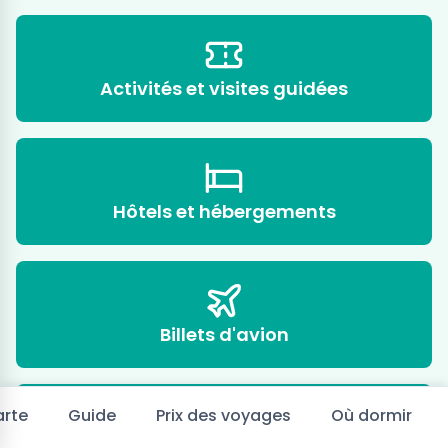
Activités et visites guidées
Hôtels et hébergements
Billets d'avion
rte
Guide
Prix des voyages
Où dormir