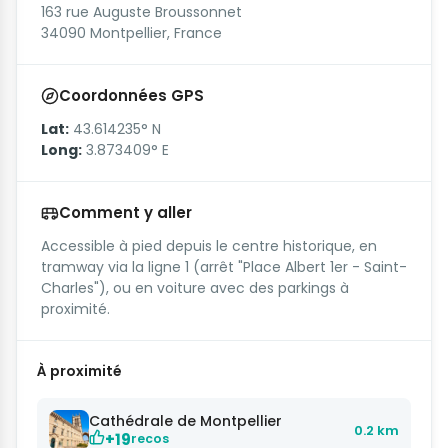
163 rue Auguste Broussonnet
34090 Montpellier, France
Coordonnées GPS
Lat:
43.614235° N
Long:
3.873409° E
Comment y aller
Accessible à pied depuis le centre historique, en
tramway via la ligne 1 (arrêt "Place Albert 1er - Saint-
Charles"), ou en voiture avec des parkings à
proximité.
À proximité
Cathédrale de Montpellier
0.2 km
+19
recos