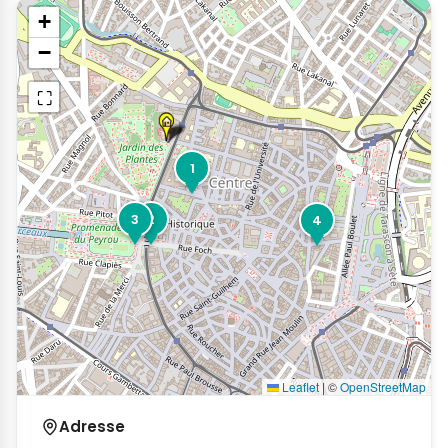
+
−
⛶
1
3
2
4
Leaflet
|
©
OpenStreetMap
Adresse