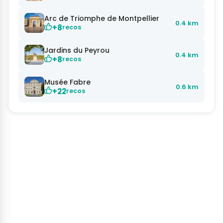
Arc de Triomphe de Montpellier
0.4 km
+8
recos
Jardins du Peyrou
0.4 km
+8
recos
Musée Fabre
0.6 km
+22
recos