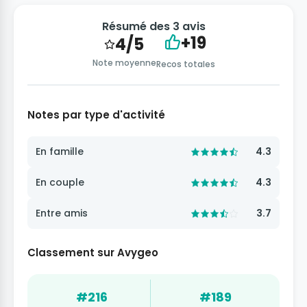
Résumé des 3 avis
+19
4/5
Note moyenne
Recos totales
Notes par type d'activité
En famille
4.3
En couple
4.3
Entre amis
3.7
Classement sur Avygeo
#216
#189