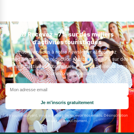
🎁 Recevez −7% sur des milliers
d'activités touristiques
Inscrivez-vous à notre newsletter et recevez
immédiatement une réduction exclusive de −7% sur des
milliers d'activités touristiques. Puis nos meilleurs bons
plans, une fois par semaine.
Votre
adresse
email
Je m'inscris gratuitement
En vous inscrivant, vous acceptez de recevoir nos emails. Désinscription
en un clic à tout moment.