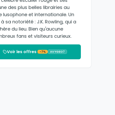
célèbre escalier rouge et ses
e des plus belles librairies au
re lusophone et internationale. Un
 sa notoriété : J.K. Rowling, qui a
phère du lieu. Bien qu'aucune
mbreux fans et visiteurs curieux.
Voir les offres
-7%
AVYGEO7