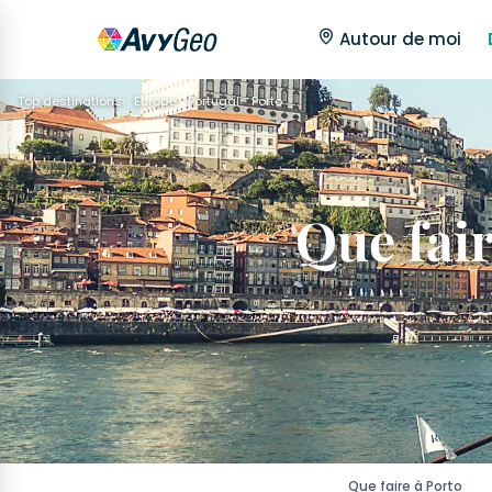
Autour de moi
Top destinations
Europe
Portugal
Porto
Que fair
Que faire à Porto