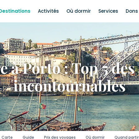
Destinations
Activités
Où dormir
Services
Dons 
e à Porto : Top 5 des 
incontournables
Carte
Guide
Prix des voyages
Où dormir
Quand partir