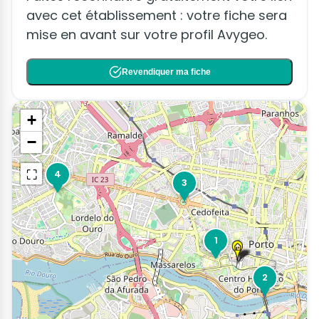
avec cet établissement : votre fiche sera
mise en avant sur votre profil Avygeo.
Revendiquer ma fiche
+
−
⛶
4
3
1
2