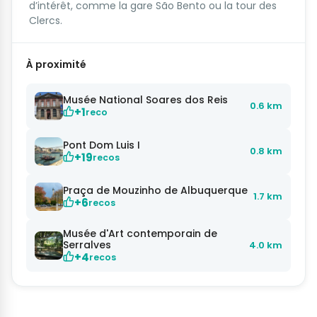
d’intérêt, comme la gare São Bento ou la tour des
Clercs.
À proximité
Musée National Soares dos Reis
0.6 km
+1
reco
Pont Dom Luis I
0.8 km
+19
recos
Praça de Mouzinho de Albuquerque
1.7 km
+6
recos
Musée d'Art contemporain de
Serralves
4.0 km
+4
recos