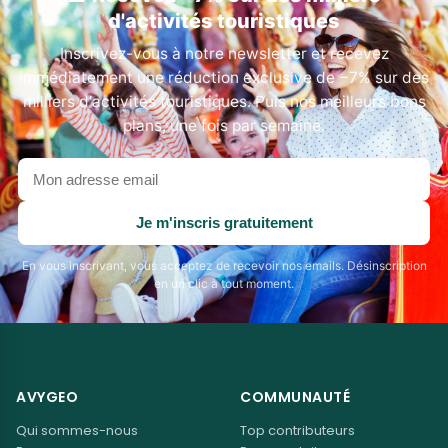
d'activités touristiques
Inscrivez-vous à notre newsletter et recevez
immédiatement une réduction exclusive de −7% sur des
milliers d'activités touristiques. Puis nos meilleurs bons
plans, une fois par semaine.
Votre
adresse
email
Je m'inscris gratuitement
En vous inscrivant, vous acceptez de recevoir nos emails. Désinscription
en un clic à tout moment.
AVYGEO
COMMUNAUTÉ
Qui sommes-nous
Top contributeurs