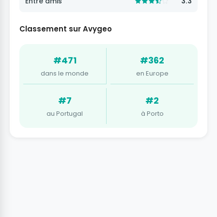
Entre amis
3.3
Classement sur Avygeo
#471
#362
dans le monde
en Europe
#7
#2
au Portugal
à Porto